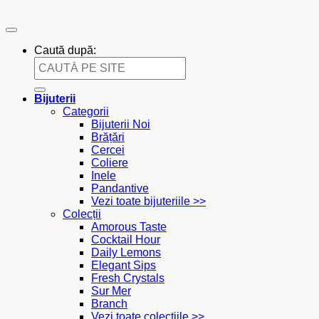
Caută după:
Bijuterii
Categorii
Bijuterii Noi
Brățări
Cercei
Coliere
Inele
Pandantive
Vezi toate bijuteriile >>
Colecții
Amorous Taste
Cocktail Hour
Daily Lemons
Elegant Sips
Fresh Crystals
Sur Mer
Branch
Vezi toate colecțiile >>