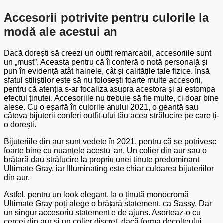
Accesorii potrivite pentru culorile la
modă ale acestui an
Dacă dorești să creezi un outfit remarcabil, accesoriile sunt
un „must”. Aceasta pentru că îi conferă o notă personală și
pun în evidență atât hainele, cât și calitățile tale fizice. Însă
sfatul stiliștilor este să nu folosești foarte multe accesorii,
pentru că atenția s-ar focaliza asupra acestora și ai estompa
efectul ținutei. Accesoriile nu trebuie să fie multe, ci doar bine
alese. Cu o eșarfă în culorile anului 2021, o geantă sau
câteva bijuterii conferi outfit-ului tău acea strălucire pe care ți-
o dorești.
Bijuteriile din aur sunt vedete în 2021, pentru că se potrivesc
foarte bine cu nuanțele acestui an. Un colier din aur sau o
brățară dau strălucire la propriu unei ținute predominant
Ultimate Gray, iar Illuminating este chiar culoarea bijuteriilor
din aur.
Astfel, pentru un look elegant, la o ținută monocromă
Ultimate Gray poți alege o brățară statement, ca Sassy. Dar
un singur accesoriu statement e de ajuns. Asorteaz-o cu
cercei din aur și un colier discret, dacă forma decolteului