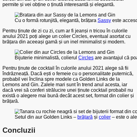
permite și vei obține o ținută interesantă și elegantă.
Cu o formă rotunjită, elegantă, brățara
Sassy
este acceso
Pentru ținute de zi cu zi, cum ar fi jeanși n tricou în culorile
anului 2021 poți alege un colier Circles, eventual asortat cu
brățara din aceeași gamă și un inel minimalist și modern.
Bijuterie minimalistă, colierul
Circles
are avantajul că poat
Pentru ținute de cocktail în culorile anului 2021 alege să fii
îndrăzneață. Dacă ești o femeie cu o personalitate puternică,
probabil vei înclina spre modele ca Golden Links de la
Lemons and Gin. Zalele mari sunt în trend anul acesta, iar
dacă vrei să conferi strălucire unei ținute cocktail probabil nu
există o alegere mai bună decât acest set, format din colier și
brățară.
Setul din aur Golden Links –
brățară
și
colier
– este o ale
Concluzii