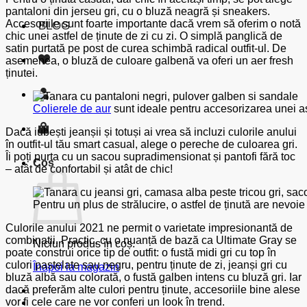
pantaloni din jerseu gri, cu o bluză neagră și sneakers.
Accesoriile sunt foarte importante dacă vrem să oferim o notă
BLOG
chic unei astfel de ținute de zi cu zi. O simplă panglică de
satin purtată pe post de curea schimbă radical outfit-ul. De
asemenea, o bluză de culoare galbenă va oferi un aer fresh
ținutei.
Colierele de aur
sunt ideale pentru accesorizarea unei as
Dacă iubești jeanșii și totuși ai vrea să incluzi culorile anului
în outfit-ul tău smart casual, alege o pereche de culoarea gri.
Îi poți purta cu un sacou supradimensionat și pantofi fără toc
Coș
– atât de confortabil și atât de chic!
Pentru un plus de strălucire, o astfel de ținută are nevoi
Culorile anului 2021 ne permit o varietate impresionantă de
combinații. Practic, cu o nuanță de bază ca Ultimate Gray se
Niciun produs în coș.
poate construi orice tip de outfit: o fustă midi gri cu top în
culori pastelate sau negru, pentru ținute de zi, jeanși gri cu
Înapoi la magazin
bluză albă sau colorată, o fustă galben intens cu bluză gri. Iar
dacă preferăm alte culori pentru ținute, accesoriile bine alese
vor fi cele care ne vor conferi un look în trend.