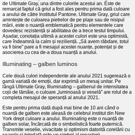
de Ultimate Gray, una dintre culorile acestui an. Este de
remarcat faptul că griul a fost ales pentru prima dată culoare
a anului de către Institutul Pantone. Ultimate Gray, griul care
amintește de culoarea pietrelor de pe plaje sau de nisipul
mării, este o nuanță emblematică pentru elementele care
dovedesc rezistență și abilitatea de a trece testul timpului.
Așadar, conotația ultimă a acestei culori este una optimistă,
care îndeamnă la calm și reziliență. „Să avem răbdare, totul
va fi bine” pare a fi mesajul acestei nuanțe, potențat și de
asocierea cu cea de-a doua nuanță a anului.
Illuminating – galben luminos
Cele două culori independente ale anului 2021 sugerează o
gamă variată de emoții, dar exprimă un mesaj unitar. Pe
lângă Ultimate Gray, Illuminating – galbenul de intensitatea
cojii de lămâie, o culoare „luminoasă și veselă” are rolul de a
completa mesajul de speranță al anului 2021.
Este pentru prima dată după mai bine de 10 ani când o
nuanță de galben este aleasă de celebrul institut din New
York drept culoare a anului. Illuminating este o nuanță de
galben solar, încărcată de o simbolistică foarte puternică.
Transmite veselie, vivacitate și optimism datorită corelării cu
soarele și totodată este un simbol al renașterii.