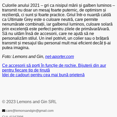
Culorile anului 2021 – gri ca nisipul mării și galben luminos –
transmit nu doar un mesaj foarte puternic, de optimism și
reziliență, ci sunt și foarte practice. Griul într-o nuanță caldă
ca Ultimate Grey este o culoare neutră, care permite
nenumărate combinații, iar galbenul luminos, culoare solară
prin excelență este perfect pentru zilele de primăvară/vară.
Să nu uităm însă de accesorii, care ne ajută să ne
personalizăm stilul. Un inel potrivit, un colier sau o brățară
transmit și mesajul tău personal mult mai eficient decât ți-ai
putea imagina.
Foto: Lemons and Gin,
net-aporter.com
Ce accesorii să porți în funcție de rochie. Bijuterii din aur
pentru fiecare tip de ținută
Idei de cadouri pentru cea mai bună prietenă
© 2023 Lemons and Gin SRL
care@lemonsandgin@gmail.com
CUI: 41167996