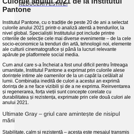
Culorile anului 2021 de la Institutul
REDUCERI FESTIVE!
Pantone
Institutul Pantone, cu o tradiție de peste 20 de ani a selectat
culorile anului 2021 printr-o analiză atentă a trendurilor, la
nivel global. Specialiștii Institutului pot include printre
criteriile de selecție cele mai diverse evenimente – de la cele
socio-economice la trenduri din artă, tehnologii noi, elemente
ale culturii cinematografice și până la lucruri relevante
apărute pe platformele social media.
Cum anul care s-a încheiat a fost unul dificil pentru întreaga
umanitate, Institutul Pantone a exprimat prin culorile alese
dorințele intime ale oamenilor de la un capăt la celălalt al
lumii. Combinația inedită de culori a acestui an exprimă
dorința de a ne face vizibili și de a ne exprima. Reinventarea
și regenerarea, forța vieții sunt concepte corelate cu
durabilitatea și rezistența, exprimate prin cele două culori ale
anului 2021.
Ultimate Gray – griul care amintește de nisipul
mării
Stabilitate, calm și rezistență – acesta este mesajul transmis