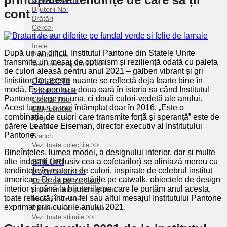
Bijuterii Noi
cont
Brățări
Cercei
Coliere
Inele
După un an dificil, Institutul Pantone din Statele Unite
Pandantive
transmite un mesaj de optimism și reziliență odată cu paleta
Vezi toate bijuteriile >>
de culori aleasă pentru anul 2021 – galben vibrant și gri
liniștitor. Iar aceste nuanțe se reflectă deja foarte bine în
COLECȚII
modă. Este pentru a doua oară în istoria sa când Institutul
Amorous Taste
Pantone alege nu una, ci două culori-vedetă ale anului.
Cocktail Hour
Acest lucru s-a mai întâmplat doar în 2016. „Este o
Daily Lemons
combinație de culori care transmite forță și speranță” este de
Elegant Sips
părere Leatrice Eiseman, director executiv al Institutului
Sur Mer
Pantone.
Branch
Vezi toate colecțiile >>
Bineînțeles, lumea modei, a designului interior, dar și multe
alte industrii (inclusiv cea a cofetarilor) se aliniază mereu cu
STILURI
tendințele în materie de culori, inspirate de celebrul institut
Brățări din aur fixe
american. De la prezentările pe catwalk, obiectele de design
Cercei din aur cu șurub
interior și până la bijuteriile pe care le purtăm anul acesta,
Colier din aur la baza gâtului
toate reflectă, într-un fel sau altul mesajul Institutului Pantone
Inele din aur late
exprimat prin culorile anului 2021.
Pandantive cruce din aur
Vezi toate stilurile >>