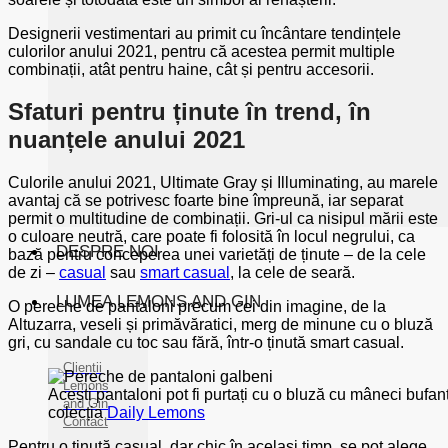
Designerii vestimentari au primit cu încântare tendințele
culorilor anului 2021, pentru că acestea permit multiple
combinații, atât pentru haine, cât și pentru accesorii.
Sfaturi pentru ținute în trend, în
nuanțele anului 2021
Culorile anului 2021, Ultimate Gray și Illuminating, au marele
avantaj că se potrivesc foarte bine împreună, iar separat
permit o multitudine de combinații. Gri-ul ca nisipul mării este
o culoare neutră, care poate fi folosită în locul negrului, ca
DESPRE NOI
bază pentru conceperea unei varietăți de ținute – de la cele
de zi –
casual
sau
smart casual
, la cele de seară.
LUMEA LEMONS AND GIN
O pereche de pantaloni precum cei din imagine, de la
Altuzarra, veseli și primăvăratici, merg de minune cu o bluză
gri, cu sandale cu toc sau fără, într-o ținută smart casual.
Clienții
Lemons
Acești pantaloni pot fi purtați cu o bluză cu mâneci bufant
and Gin
colecția
Daily Lemons
Contact
Pentru o ținută casual, dar chic în același timp, se pot alege