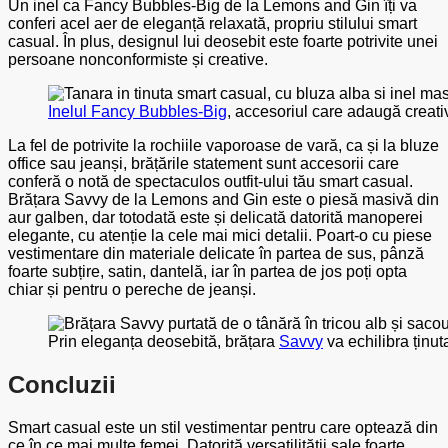
Un inel ca Fancy Bubbles-Big de la Lemons and Gin îți va
conferi acel aer de eleganță relaxată, propriu stilului smart
casual. În plus, designul lui deosebit este foarte potrivite unei
persoane nonconformiste și creative.
Inelul Fancy Bubbles-Big
, accesoriul care adaugă creativi
La fel de potrivite la rochiile vaporoase de vară, ca și la bluze
office sau jeanși, brățările statement sunt accesorii care
conferă o notă de spectaculos outfit-ului tău smart casual.
Brățara Savvy de la Lemons and Gin este o piesă masivă din
aur galben, dar totodată este și delicată datorită manoperei
elegante, cu atenție la cele mai mici detalii. Poart-o cu piese
vestimentare din materiale delicate în partea de sus, pânză
foarte subțire, satin, dantelă, iar în partea de jos poți opta
chiar și pentru o pereche de jeanși.
Prin eleganța deosebită, brățara
Savvy
va echilibra ținut
Concluzii
Smart casual este un stil vestimentar pentru care optează din
ce în ce mai multe femei. Datorită versatilității sale foarte