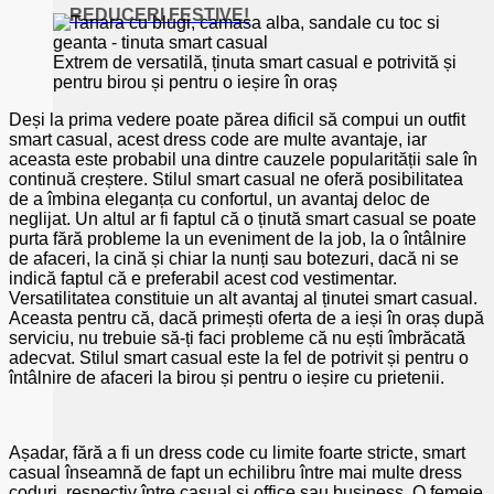
REDUCERI FESTIVE!
Extrem de versatilă, ținuta smart casual e potrivită și
pentru birou și pentru o ieșire în oraș
Deși la prima vedere poate părea dificil să compui un outfit
smart casual, acest dress code are multe avantaje, iar
aceasta este probabil una dintre cauzele popularității sale în
continuă creștere. Stilul smart casual ne oferă posibilitatea
de a îmbina eleganța cu confortul, un avantaj deloc de
neglijat. Un altul ar fi faptul că o ținută smart casual se poate
purta fără probleme la un eveniment de la job, la o întâlnire
de afaceri, la cină și chiar la nunți sau botezuri, dacă ni se
indică faptul că e preferabil acest cod vestimentar.
Versatilitatea constituie un alt avantaj al ținutei smart casual.
Aceasta pentru că, dacă primești oferta de a ieși în oraș după
serviciu, nu trebuie să-ți faci probleme că nu ești îmbrăcată
adecvat. Stilul smart casual este la fel de potrivit și pentru o
întâlnire de afaceri la birou și pentru o ieșire cu prietenii.
Așadar, fără a fi un dress code cu limite foarte stricte, smart
casual înseamnă de fapt un echilibru între mai multe dress
coduri, respectiv între casual și office sau business. O femeie