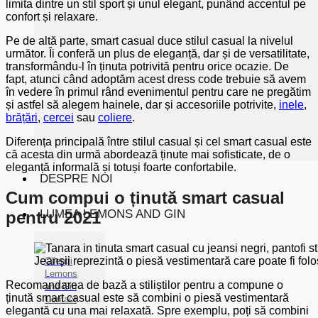
limita dintre un stil sport și unul elegant, punând accentul pe
confort și relaxare.
Pe de altă parte, smart casual duce stilul casual la nivelul
următor. Îi conferă un plus de eleganță, dar și de versatilitate,
transformându-l în ținuta potrivită pentru orice ocazie. De
fapt, atunci când adoptăm acest dress code trebuie să avem
în vedere în primul rând evenimentul pentru care ne pregătim
și astfel să alegem hainele, dar și accesoriile potrivite,
inele
,
brățări
,
cercei
sau
coliere
.
Diferența principală între stilul casual și cel smart casual este
că acesta din urmă abordează ținute mai sofisticate, de o
eleganță informală și totuși foarte confortabile.
DESPRE NOI
Cum compui o ținută smart casual
LUMEA LEMONS AND GIN
pentru 2021
Jeanșii reprezintă o piesă vestimentară care poate fi folos
Clienții
Lemons
Recomandarea de bază a stiliștilor pentru a compune o
and Gin
ținută smart casual este să combini o piesă vestimentară
Contact
elegantă cu una mai relaxată. Spre exemplu, poți să combini