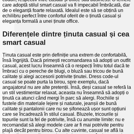
care adoptă stilul smart casual va fi impecabil îmbrăcată, dar
de o eleganță foarte relaxată. Idealul este să se obțină un
echilibru perfect între confortul oferit de o ținută casual și
eleganța formală a unei ținute office.
Diferențele dintre ținuta casual și cea
smart casual
Ținuta casual este prin definiție una extrem de confortabilă,
însă îngrijită. Dacă primești recomandarea să adopți un outfit
casual, acest lucru înseamnă că o respecți întru totul dacă te
îmbraci cu o pereche de blugi, o bluză sau tricou de bună
calitate și alegi accesorii potrivite ținutei. Dress code-ul
casual se poate purta la birou, spre exemplu, dacă
angajatorul nu are alte pretenții. Însă, deși casual se referă la
un stil vestimentar relaxat, aceasta nu înseamnă să adopți o
ținută ca atunci când mergi în parc să alergi. Rochiile și
fustele din materiale lejere și naturale, jeanșii de bună
calitate și pantalonii care nu se șifonează ușor sunt opțiuni
care se încadrează în stilul casual. Bluzele, tricourile și
topurile sunt la fel de potrivite, însă cu anumite limite: nu e
recomandat să alegi modele care ar fi mai potrivite pentru
plajă decât pentru birou. Cu alte cuvinte, casual se află la