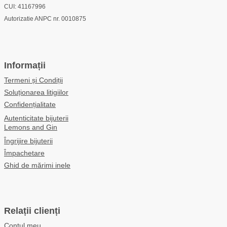
CUI: 41167996
Autorizatie ANPC nr. 0010875
Informații
Termeni și Condiții
Soluționarea litigiilor
Confidențialitate
Autenticitate bijuterii
Lemons and Gin
Îngrijire bijuterii
Împachetare
Ghid de mărimi inele
Relații clienți
Contul meu