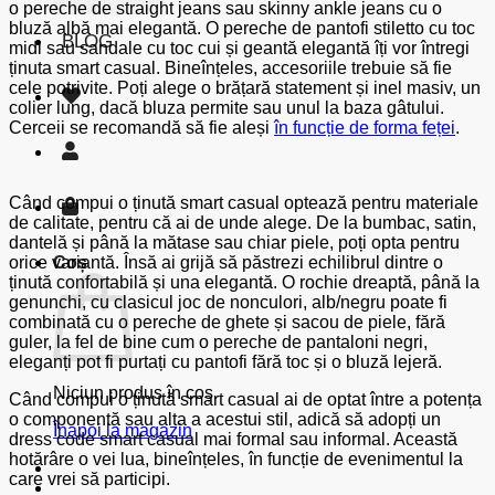
o pereche de straight jeans sau skinny ankle jeans cu o
bluză albă mai elegantă. O pereche de pantofi stiletto cu toc
BLOG
midi sau sandale cu toc cui și geantă elegantă îți vor întregi
ținuta smart casual. Bineînțeles, accesoriile trebuie să fie
cele potrivite. Poți alege o brățară statement și inel masiv, un
colier lung, dacă bluza permite sau unul la baza gâtului.
Cerceii se recomandă să fie aleși
în funcție de forma feței
.
Când compui o ținută smart casual optează pentru materiale
de calitate, pentru că ai de unde alege. De la bumbac, satin,
dantelă și până la mătase sau chiar piele, poți opta pentru
Coș
orice variantă. Însă ai grijă să păstrezi echilibrul dintre o
ținută confortabilă și una elegantă. O rochie dreaptă, până la
genunchi, cu clasicul joc de nonculori, alb/negru poate fi
combinată cu o pereche de ghete și sacou de piele, fără
guler, la fel de bine cum o pereche de pantaloni negri,
eleganți pot fi purtați cu pantofi fără toc și o bluză lejeră.
Niciun produs în coș.
Când compui o ținută smart casual ai de optat între a potența
o componentă sau alta a acestui stil, adică să adopți un
Înapoi la magazin
dress code smart casual mai formal sau informal. Această
hotărâre o vei lua, bineînțeles, în funcție de evenimentul la
care vrei să participi.