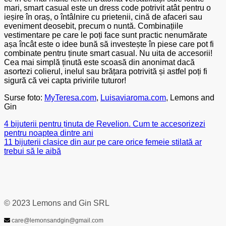
mari, smart casual este un dress code potrivit atât pentru o
ieșire în oraș, o întâlnire cu prietenii, cină de afaceri sau
eveniment deosebit, precum o nuntă. Combinațiile
vestimentare pe care le poți face sunt practic nenumărate
așa încât este o idee bună să investește în piese care pot fi
combinate pentru ținute smart casual. Nu uita de accesorii!
Cea mai simplă ținută este scoasă din anonimat dacă
asortezi colierul, inelul sau brățara potrivită și astfel poți fi
sigură că vei capta privirile tuturor!
Surse foto:
MyTeresa.com
,
Luisaviaroma.com
, Lemons and
Gin
4 bijuterii pentru ținuta de Revelion. Cum te accesorizezi
pentru noaptea dintre ani
11 bijuterii clasice din aur pe care orice femeie stilată ar
trebui să le aibă
© 2023 Lemons and Gin SRL
care@lemonsandgin@gmail.com