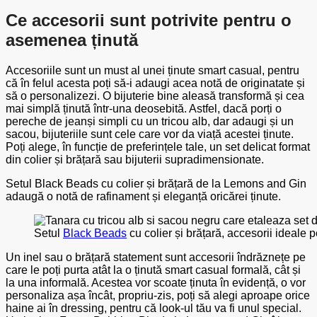
Ce accesorii sunt potrivite pentru o
asemenea ținută
Accesoriile sunt un must al unei ținute smart casual, pentru
că în felul acesta poți să-i adaugi acea notă de originatate și
să o personalizezi. O bijuterie bine aleasă transformă și cea
mai simplă ținută într-una deosebită. Astfel, dacă porți o
pereche de jeanși simpli cu un tricou alb, dar adaugi și un
sacou, bijuteriile sunt cele care vor da viață acestei ținute.
Poți alege, în funcție de preferințele tale, un set delicat format
din colier și brățară sau bijuterii supradimensionate.
Setul Black Beads cu colier și brățară de la Lemons and Gin
adaugă o notă de rafinament și eleganță oricărei ținute.
Setul
Black Beads
cu colier și brățară, accesorii ideale 
Un inel sau o brățară statement sunt accesorii îndrăznețe pe
care le poți purta atât la o ținută smart casual formală, cât și
la una informală. Acestea vor scoate ținuta în evidență, o vor
personaliza așa încât, propriu-zis, poți să alegi aproape orice
haine ai în dressing, pentru că look-ul tău va fi unul special.