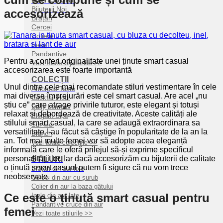
Bijuterii Noi
accesorizează
Brățări
Cercei
Coliere
Inele
Pandantive
Pentru a conferi originalitate unei ținute smart casual
Vezi toate bijuteriile >>
accesorizarea este foarte importantă
COLECȚII
Unul dintre cele mai recomandate stiluri vestimentare în cele
Amorous Taste
mai diverse împrejurări este cel smart casual. Are acel „nu
Cocktail Hour
știu ce” care atrage privirile tuturor, este elegant și totuși
Daily Lemons
relaxat și debordează de creativitate. Aceste calități ale
Elegant Sips
stilului smart casual, la care se adaugă extraordinara sa
Sur Mer
versatilitate l-au făcut să câștige în popularitate de la an la
Branch
an. Tot mai multe femei vor să adopte acea eleganță
Vezi toate colecțiile >>
informală care le oferă prilejul să-și exprime specificul
personalității lor. Iar dacă accesorizăm cu bijuterii de calitate
STILURI
o ținută smart casual putem fi sigure că nu vom trece
Brățări din aur fixe
neobservate.
Cercei din aur cu șurub
Colier din aur la baza gâtului
Ce este o ținută smart casual pentru
Inele din aur late
Pandantive cruce din aur
femei
Vezi toate stilurile >>