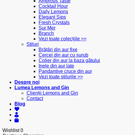
Amorous Taste
Cocktail Hour
Daily Lemons
Elegant Sips
Fresh Crystals
Sur Mer
Branch
Vezi toate colecțiile >>
Stiluri
Brățări din aur fixe
Cercei din aur cu șurub
Colier din aur la baza gâtului
Inele din aur late
Pandantive cruce din aur
Vezi toate stilurile >>
Despre noi
Lumea Lemons and Gin
Clienții Lemons and Gin
Contact
Blog
Wishlist
0