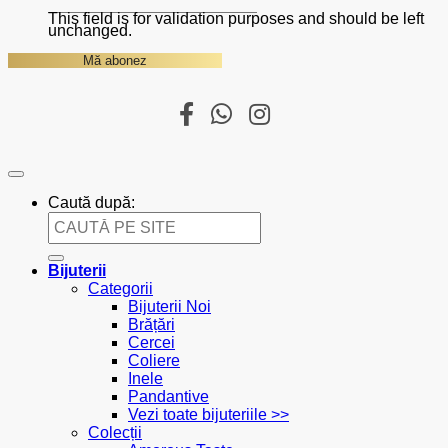
This field is for validation purposes and should be left
unchanged.
Caută după:
Bijuterii
Categorii
Bijuterii Noi
Brățări
Cercei
Coliere
Inele
Pandantive
Vezi toate bijuteriile >>
Colecții