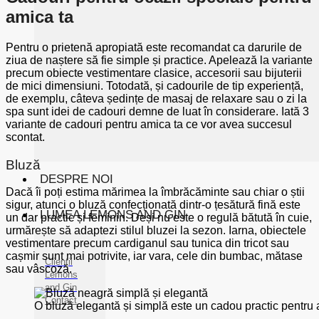
amica ta
Pentru o prietenă apropiată este recomandat ca darurile de
ziua de naștere să fie simple și practice. Apelează la variante
precum obiecte vestimentare clasice, accesorii sau bijuterii
de mici dimensiuni. Totodată, și cadourile de tip experiență,
de exemplu, câteva ședințe de masaj de relaxare sau o zi la
spa sunt idei de cadouri demne de luat în considerare. Iată 3
variante de cadouri pentru amica ta ce vor avea succesul
scontat.
Bluză
DESPRE NOI
Dacă îi poți estima mărimea la îmbrăcăminte sau chiar o știi
sigur, atunci o bluză confecționată dintr-o țesătură fină este
LUMEA LEMONS AND GIN
un dar practic și feminin. Deși nu este o regulă bătută în cuie,
urmărește să adaptezi stilul bluzei la sezon. Iarna, obiectele
vestimentare precum cardiganul sau tunica din tricot sau
cașmir sunt mai potrivite, iar vara, cele din bumbac, mătase
Clienții
sau vâscoză.
Lemons
and Gin
Contact
O bluză elegantă și simplă este un cadou practic pentru 