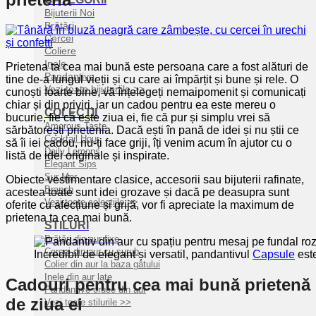
Bijuterii Noi
Brățări
Cercei
Coliere
Inele
Prietena ta cea mai bună este persoana care a fost alături de
Pandantive
tine de-a lungul vieții și cu care ai împărțit și bune și rele. O
Vezi toate bijuteriile >>
cunoști foarte bine, vă înțelegeți nemaipomenit și comunicați
chiar și din priviri, iar un cadou pentru ea este mereu o
COLECȚII
bucurie, fie că este ziua ei, fie că pur și simplu vrei să
Amorous Taste
sărbătorești prietenia. Dacă ești în pană de idei și nu știi ce
Cocktail Hour
să îi iei cadou, nu-ți face griji, îți venim acum în ajutor cu o
Daily Lemons
listă de idei originale și inspirate.
Elegant Sips
Sur Mer
Obiecte vestimentare clasice, accesorii sau bijuterii rafinate,
Branch
acestea toate sunt idei grozave și dacă pe deasupra sunt
Vezi toate colecțiile >>
oferite cu afecțiune și grijă, vor fi apreciate la maximum de
prietena ta cea mai bună.
STILURI
Brățări din aur fixe
Cercei din aur cu șurub
Incredibil de elegant și versatil, pandantivul
Capsule
este
Colier din aur la baza gâtului
Inele din aur late
Cadouri pentru cea mai bună prietenă
Pandantive cruce din aur
de ziua ei
Vezi toate stilurile >>