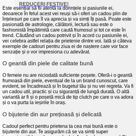
REDUCERI FESTIVE!
Este esențial să fii atentă la dorințele și pasiunile ei,
deoarece în felul acest vei reuși să-i oferi un cadou plin de
înțelesuri pe care îl va aprecia și va simți îți pasă. Poate este
pasionată de astrologie, călătorii, lectură sau este o
fashionistă împătimită care caută frumosul și tot ce este în
trend. Căutând un cadou potrivit și în acord cu pasiunile ei,
vei celebra astfel relația de prietenie dintre voi. Iată și câteva
exemple de cadouri pentru ziua ei de naștere care vor face
senzație și o vor impresiona cu adevărat.
O geantă din piele de calitate bună
O femeie nu are niciodată suficiente poșete. Oferă-i o geantă
frumoasă din piele, eventual de la un brand cunoscut, care
evident, se încadrează și în bugetul tău și nu vei regreta. Va fi
un cadou util, practic și cu siguranță de lungă durată. O altă
variantă ar fi și o poșetă mică de tip clutch pe care o va adora
și o va purta la ieșirile în oraș.
O bijuterie din aur prețioasă și delicată
Cadoul perfect pentru prietena ta cea mai bună este o
bijuterie din aur. Te asigurăm că se va simți super