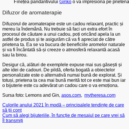
Finețea pandantivului
Ginko
o va impresiona pe prietena
Difuzor de aromaterapie
Difuzorul de aromaterapie este un cadou relaxant, practic și
mereu la îndemână. Nu trebuie să faci un extra efort în
procesul de căutare a unui cadou, poți oricând apela la un
astfel de produs și te asigurăm că va fi apreciat de către
prietena ta. Ea se va bucura de beneficiile aromelor naturale
și va fi încântată să-și creeze o atmosferă relaxantă acasă
sau la birou.
Desigur că, alături de exemplele expuse mai sus găsești și
alte idei de cadouri. De pildă, oferta bogată a obiectelor
personalizate este o alternativă numai bună de explorat. Și
totuși, prietena ta cea mai bună merită tot ce este mai bun iar
o bijuterie este cu adevărat un cadou care o va emoționa.
Sursa foto: Lemons and Gin,
asos.com
,
mytheresa.com
Culorile anului 2021 în modă – principalele tendințe de care
să ții cont
Cum să alegi bijuteriile, în funcție de mesajul pe care vrei să
îl transmiți