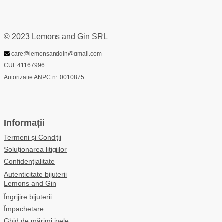
© 2023 Lemons and Gin SRL
care@lemonsandgin@gmail.com
CUI: 41167996
Autorizatie ANPC nr. 0010875
Informații
Termeni și Condiții
Soluționarea litigiilor
Confidențialitate
Autenticitate bijuterii
Lemons and Gin
Îngrijire bijuterii
Împachetare
Ghid de mărimi inele