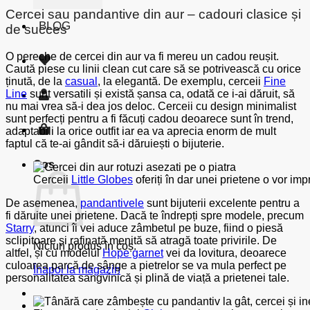
Cercei sau pandantive din aur – cadouri clasice și
BLOG
de succes
O pereche de cercei din aur va fi mereu un cadou reușit.
Caută piese cu linii clean cut care să se potrivească cu orice
ținută, de la
casual
, la elegantă. De exemplu, cerceii
Fine
Line
sunt versatili și există șansa ca, odată ce i-ai dăruit, să
nu mai vrea să-i dea jos deloc. Cerceii cu design minimalist
sunt perfecți pentru a fi făcuți cadou deoarece sunt în trend,
adaptabili la orice outfit iar ea va aprecia enorm de mult
faptul că te-ai gândit să-i dăruiești o bijuterie.
Coș
Cerceii
Little Globes
oferiți în dar unei prietene o vor imp
De asemenea,
pandantivele
sunt bijuterii excelente pentru a
fi dăruite unei prietene. Dacă te îndrepți spre modele, precum
Starry
, atunci îi vei aduce zâmbetul pe buze, fiind o piesă
sclipitoare și rafinată menită să atragă toate privirile. De
Niciun produs în coș.
altfel, și cu modelul
Hope garnet
vei da lovitura, deoarece
culoarea parcă de sânge a pietrelor se va mula perfect pe
Înapoi la magazin
personalitatea sangvinică și plină de viață a prietenei tale.