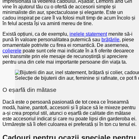
impresionată la vederea cadoului. Așadar, Lemons and Gin
vine în ajutorul tău cu o ofertă de accesorii simple și
minimaliste din aur, spectaculoase și elegante. Este un
cadou inspirat pe care îl va folosi mult timp de acum încolo și
în felul acesta își va aminti mereu de tine.
Există opțiuni, ca de exemplu,
inelele statement
menite să-i
pună în valoare personalitatea puternică sau
brățările
, piese
ornamentale potrivite cu firea ei romantică. De asemenea,
colierele
poate sunt cele mai indicate în a fi oferite deoarece
vei transmite prin ele mesaje de recunoștință și apreciere
pentru una din cele mai importante persoane din viața ta.
Selecție de bijuterii din aur, feminine și rafinate, ce pot 
O eșarfă din mătase
Dacă este o persoană pasionată de tot ceea ce înseamnă
modă, haine, pantofi, accesorii și îi place să le mixeze pentru
a-și crea propriul stil, atunci o eșarfă de calitate din mătase
este accesoriul indicat și care nu poate lipsi din garderoba ei.
Urmărește să îi oferi culoarea ei preferată și în ton cu tenul ei.
Cadouri pentru ocazii speciale pentru