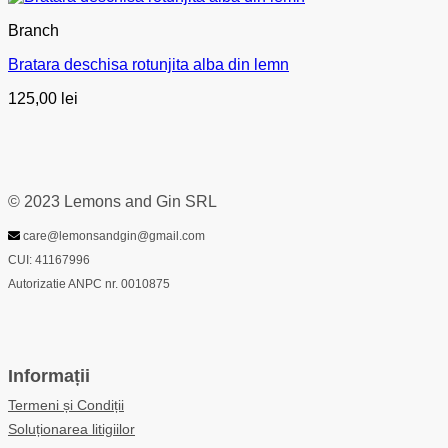
Branch
Bratara deschisa rotunjita alba din lemn
125,00
lei
© 2023 Lemons and Gin SRL
care@lemonsandgin@gmail.com
CUI: 41167996
Autorizatie ANPC nr. 0010875
Informații
Termeni și Condiții
Soluționarea litigiilor