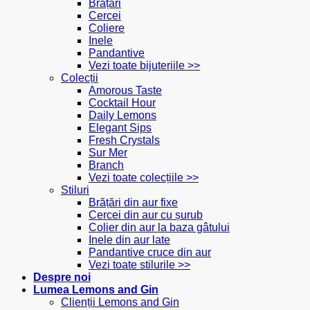
Brățări
Cercei
Coliere
Inele
Pandantive
Vezi toate bijuteriile >>
Colecții
Amorous Taste
Cocktail Hour
Daily Lemons
Elegant Sips
Fresh Crystals
Sur Mer
Branch
Vezi toate colecțiile >>
Stiluri
Brățări din aur fixe
Cercei din aur cu șurub
Colier din aur la baza gâtului
Inele din aur late
Pandantive cruce din aur
Vezi toate stilurile >>
Despre noi
Lumea Lemons and Gin
Clienții Lemons and Gin