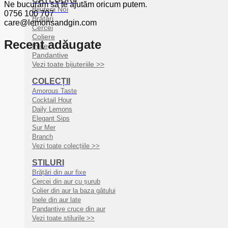
Ne bucurăm să te ajutăm oricum putem.
Bijuterii Noi
0756 100 707
Brățări
care@lemonsandgin.com
Cercei
Coliere
Recent adăugate
Inele
Pandantive
Vezi toate bijuteriile >>
COLECȚII
Amorous Taste
Cocktail Hour
Daily Lemons
Elegant Sips
Sur Mer
Branch
Vezi toate colecțiile >>
STILURI
Brățări din aur fixe
Cercei din aur cu șurub
Colier din aur la baza gâtului
Inele din aur late
Pandantive cruce din aur
Vezi toate stilurile >>