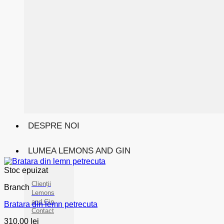
DESPRE NOI
LUMEA LEMONS AND GIN
Stoc epuizat
Clienții
Branch
Lemons
and Gin
Bratara din lemn petrecuta
Contact
310,00
lei