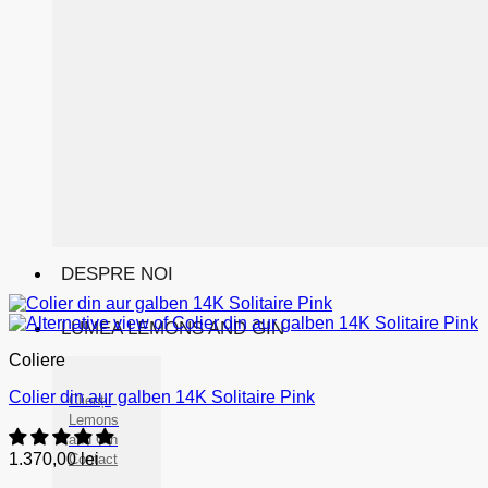
DESPRE NOI
LUMEA LEMONS AND GIN
Coliere
Colier din aur galben 14K Solitaire Pink
Clienții
Lemons
and Gin
1.370,00
lei
Contact