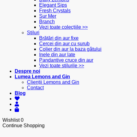
Elegant Sips
Fresh Crystals
Sur Mer
Branch
Vezi toate colecțiile >>
Stiluri
Brățări din aur fixe
Cercei din aur cu șurub
Colier din aur la baza gâtului
Inele din aur late
Pandantive cruce din aur
Vezi toate stilurile >>
Despre noi
Lumea Lemons and Gin
Clienții Lemons and Gin
Contact
Blog
Wishlist
0
Continue Shopping