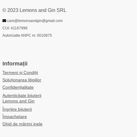
© 2023 Lemons and Gin SRL
care@lemonsandgin@gmail.com
CUI: 41167996
Autorizatie ANPC nr. 0010875
Informații
Termeni și Condiții
Soluționarea litigiilor
Confidențialitate
Autenticitate bijuterii
Lemons and Gin
Îngrijire bijuterii
Împachetare
Ghid de mărimi inele