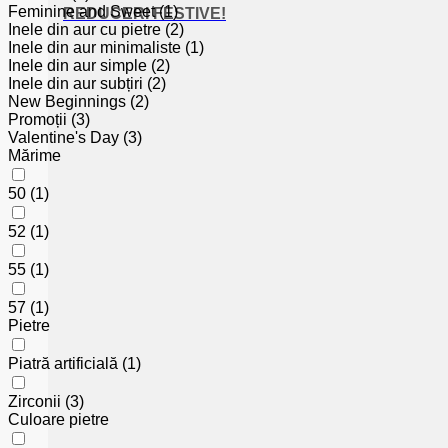
Feminine and Sweet
(1)
REDUCERI FESTIVE!
Inele din aur cu pietre
(2)
Inele din aur minimaliste
(1)
Inele din aur simple
(2)
Inele din aur subțiri
(2)
New Beginnings
(2)
Promoții
(3)
Valentine's Day
(3)
Mărime
50
(1)
52
(1)
55
(1)
57
(1)
Pietre
Piatră artificială
(1)
Zirconii
(3)
Culoare pietre