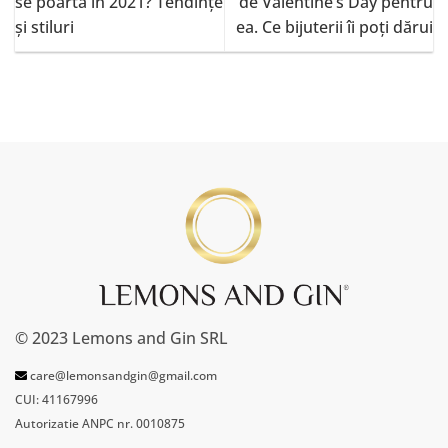
se poartă în 2021? Tendinţe
de Valentine’s Day pentru
şi stiluri
ea. Ce bijuterii îi poți dărui
© 2023 Lemons and Gin SRL
care@lemonsandgin@gmail.com
CUI: 41167996
Autorizatie ANPC nr. 0010875