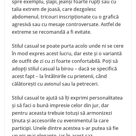
spre exemplu, șlapi, jeanși foarte rupți sau cu
talia extrem de joasă, care dezgolesc
abdomenul, tricouri inscripționate cu o grafică
agresivă sau cu mesaje controversate. Astfel de
extreme se recomandă a fi evitate.
Stilul casual se poate purta acolo unde ni se cere
în mod expres acest lucru, dar este și o variantă
de outfit de zi cu zi foarte confortabilă. Poți să
adopți stilul casual la birou – dacă se specifică
acest fapt – la întâlnirile cu prietenii, când
călătorești cu avionul sau la petreceri.
Stilul casual te ajută să îți exprimi personalitatea
și să faci o bună impresie celor din jur, dar
pentru aceasta trebuie totuși să armonizezi
ținuta și accesoriile cu evenimentul la care
participi. Unele dintre acestea s-ar putea să fie
un pic mai elegante, iar în acest caz,