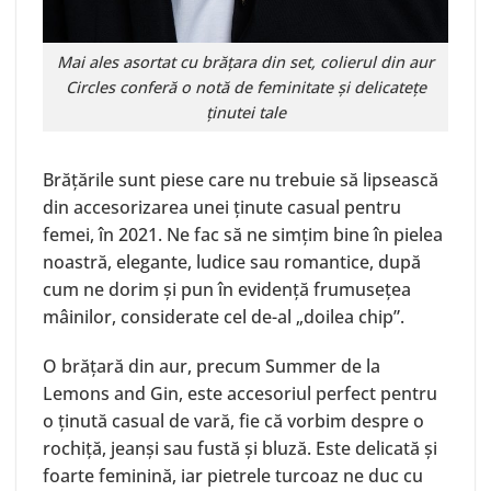
Mai ales asortat cu brățara din set, colierul din aur
Circles
conferă o notă de feminitate și delicatețe
ținutei tale
Brățările sunt piese care nu trebuie să lipsească
din accesorizarea unei ținute casual pentru
femei, în 2021. Ne fac să ne simțim bine în pielea
noastră, elegante, ludice sau romantice, după
cum ne dorim și pun în evidență frumusețea
mâinilor, considerate cel de-al „doilea chip”.
O brățară din aur, precum
Summer
de la
Lemons and Gin, este accesoriul perfect pentru
o ținută casual de vară, fie că vorbim despre o
rochiță, jeanși sau fustă și bluză. Este delicată și
foarte feminină, iar pietrele turcoaz ne duc cu