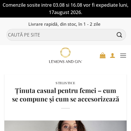
Comenzile sosite intre 03.08 si 16.08 vor fi expediate luni,
17august 2026.
Skip
Livrare rapidă, din stoc, în 1 - 2 zile
to
Caută
content
după:
STILISTICE
Ținuta casual pentru femei – cum
se compune și cum se accesorizează