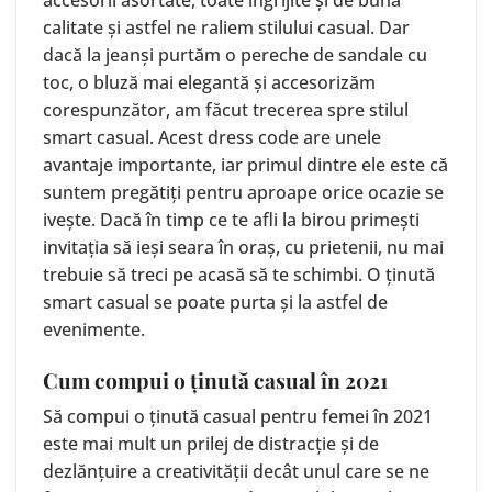
accesorii asortate, toate îngrijite și de bună
calitate și astfel ne raliem stilului casual. Dar
dacă la jeanși purtăm o pereche de sandale cu
toc, o bluză mai elegantă și accesorizăm
corespunzător, am făcut trecerea spre stilul
smart casual. Acest dress code are unele
avantaje importante, iar primul dintre ele este că
suntem pregătiți pentru aproape orice ocazie se
ivește. Dacă în timp ce te afli la birou primești
invitația să ieși seara în oraș, cu prietenii, nu mai
trebuie să treci pe acasă să te schimbi. O ținută
smart casual se poate purta și la astfel de
evenimente.
Cum compui o ținută casual în 2021
Să compui o ținută casual pentru femei în 2021
este mai mult un prilej de distracție și de
dezlănțuire a creativității decât unul care se ne