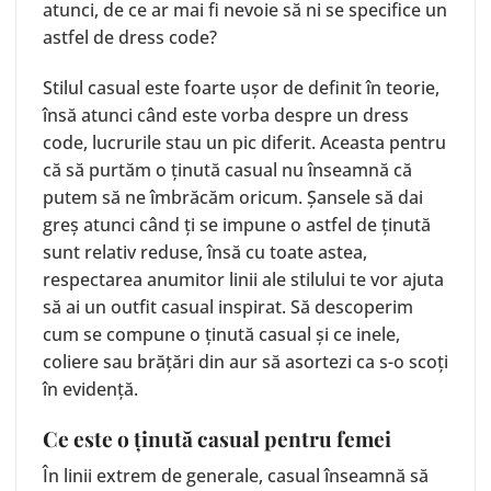
atunci, de ce ar mai fi nevoie să ni se specifice un
astfel de dress code?
Stilul casual este foarte ușor de definit în teorie,
însă atunci când este vorba despre un dress
code, lucrurile stau un pic diferit. Aceasta pentru
că să purtăm o ținută casual nu înseamnă că
putem să ne îmbrăcăm oricum. Șansele să dai
greș atunci când ți se impune o astfel de ținută
sunt relativ reduse, însă cu toate astea,
respectarea anumitor linii ale stilului te vor ajuta
să ai un outfit casual inspirat. Să descoperim
cum se compune o ținută casual și ce inele,
coliere
sau
brățări
din aur să asortezi ca s-o scoți
în evidență.
Ce este o ținută casual pentru femei
În linii extrem de generale, casual înseamnă să