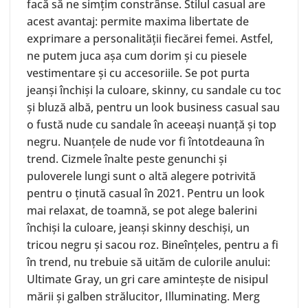
facă să ne simțim constrânse. Stilul casual are
acest avantaj: permite maxima libertate de
exprimare a personalității fiecărei femei. Astfel,
ne putem juca așa cum dorim și cu piesele
vestimentare și cu accesoriile. Se pot purta
jeanși închiși la culoare, skinny, cu sandale cu toc
și bluză albă, pentru un look business casual sau
o fustă nude cu sandale în aceeași nuanță și top
negru. Nuanțele de nude vor fi întotdeauna în
trend. Cizmele înalte peste genunchi și
puloverele lungi sunt o altă alegere potrivită
pentru o ținută casual în 2021. Pentru un look
mai relaxat, de toamnă, se pot alege balerini
închiși la culoare, jeanși skinny deschiși, un
tricou negru și sacou roz. Bineînțeles, pentru a fi
în trend, nu trebuie să uităm de culorile anului:
Ultimate Gray, un gri care amintește de nisipul
mării și galben strălucitor, Illuminating. Merg