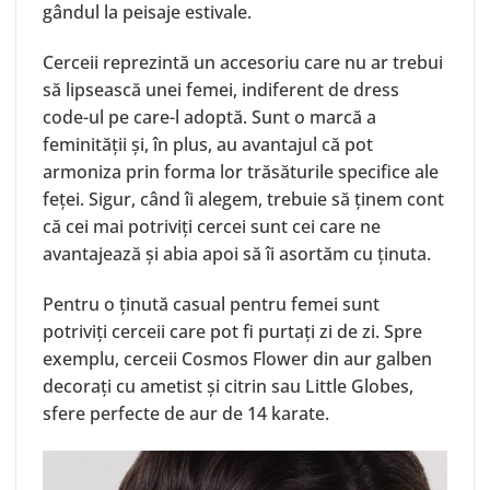
gândul la peisaje estivale.
Cerceii
reprezintă un accesoriu care nu ar trebui
să lipsească unei femei, indiferent de dress
code-ul pe care-l adoptă. Sunt o marcă a
feminității și, în plus, au avantajul că pot
armoniza prin forma lor trăsăturile specifice ale
feței. Sigur, când îi alegem, trebuie să ținem cont
că cei mai potriviți cercei sunt cei care ne
avantajează și abia apoi să îi asortăm cu ținuta.
Pentru o ținută casual pentru femei sunt
potriviți cerceii care pot fi purtați zi de zi. Spre
exemplu, cerceii
Cosmos Flower
din aur galben
decorați cu ametist și citrin sau Little Globes,
sfere perfecte de aur de 14 karate.