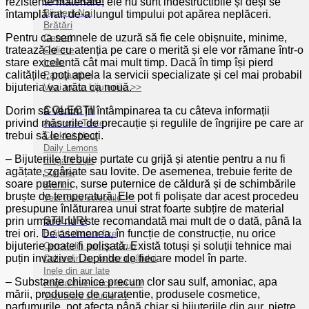
rezistente materiale, ele nu sunt indestructibile și deși se
Bijuterii Noi
întamplă rar, de-a lungul timpului pot apărea neplăceri.
Brățări
Pentru ca semnele de uzură să fie cele obișnuite, minime,
Cercei
tratează-le cu atenția pe care o merită și ele vor rămane într-o
Coliere
stare excelentă cât mai mult timp. Dacă în timp își pierd
Inele
calitățile, poți apela la servicii specializate și cel mai probabil
Pandantive
bijuteria va arăta ca nouă.
Vezi toate bijuteriile >>
COLECȚII
Dorim să venim în întâmpinarea ta cu câteva informații
privind măsurile de precauție și regulile de îngrijire pe care ar
Amorous Taste
trebui să le respecți.
Cocktail Hour
Daily Lemons
– Bijuteriile trebuie purtate cu grijă și atentie pentru a nu fi
Elegant Sips
agățate, zgâriate sau lovite. De asemenea, trebuie ferite de
Sur Mer
soare puternic, surse puternice de căldură și de schimbările
Branch
bruște de temperatură. Ele pot fi polișate dar acest procedeu
Vezi toate colecțiile >>
presupune înlăturarea unui strat foarte subțire de material
STILURI
prin urmare nu este recomandată mai mult de o dată, până la
trei ori. De asemenea, în funcție de construcție, nu orice
Brățări din aur fixe
bijuterie poate fi polișată. Există totuși și soluții tehnice mai
Cercei din aur cu șurub
puțin invazive. Depinde de fiecare model în parte.
Colier din aur la baza gâtului
Inele din aur late
– Substanțe chimice precum clor sau sulf, amoniac, apa
Pandantive cruce din aur
mării, produsele de curațentie, produsele cosmetice,
Vezi toate stilurile >>
parfumurile, pot afecta până chiar și bijuteriile din aur, pietre