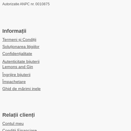
Autorizatie ANPC nr. 0010875
Informații
Termeni și Condiții
Soluționarea litigiilor
Confidențialitate
Autenticitate bijuterii
Lemons and Gin
Îngrijire bijuterii
Împachetare
Ghid de mărimi inele
Relații clienți
Contul meu
Condiții Financiare