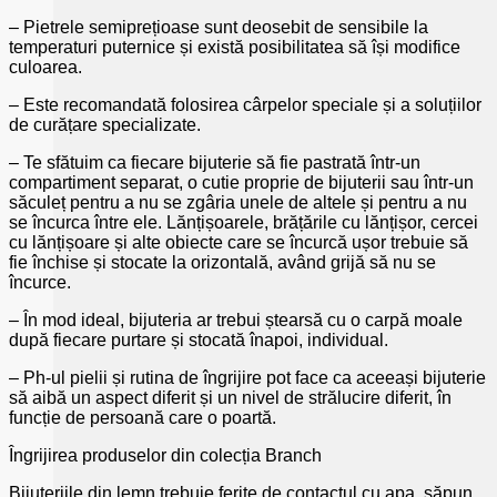
– Pietrele semiprețioase sunt deosebit de sensibile la
temperaturi puternice și există posibilitatea să își modifice
culoarea.
– Este recomandată folosirea cârpelor speciale și a soluțiilor
de curățare specializate.
– Te sfătuim ca fiecare bijuterie să fie pastrată într-un
compartiment separat, o cutie proprie de bijuterii sau într-un
săculeț pentru a nu se zgâria unele de altele și pentru a nu
se încurca între ele. Lănțișoarele, brățările cu lănțișor, cercei
cu lănțișoare și alte obiecte care se încurcă ușor trebuie să
fie închise și stocate la orizontală, având grijă să nu se
încurce.
– În mod ideal, bijuteria ar trebui ștearsă cu o carpă moale
după fiecare purtare și stocată înapoi, individual.
– Ph-ul pielii și rutina de îngrijire pot face ca aceeași bijuterie
să aibă un aspect diferit și un nivel de strălucire diferit, în
funcție de persoană care o poartă.
Îngrijirea produselor din colecția Branch
Bijuteriile din lemn trebuie ferite de contactul cu apa, săpun