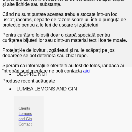
și alte lichide sau substanțe.
Când nu sunt purtate acestea trebuie stocate într-un loc
uscat, răcoros, departe de razele soarelui, într-o punguța de
protecție pentru a le feri de uscare și zgârieturi.
Pentru curățare folosiți doar o cârpă specială pentru
curățarea bijuteriilor sau dintr-un material textil foarte moale.
Protejați-le de lovituri, zgârieturi și nu le scăpați pe jos
deoarece se pot deteriora sau chiar rupe.
Sperăm ca informațiile oferite ti-au fost de folos, iar dacă ai
întrebări suplimentare ne poti contacta
aici
.
DESPRE NOI
Produse recent adăugate
LUMEA LEMONS AND GIN
Clienții
Lemons
and Gin
Contact