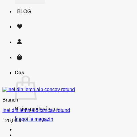
BLOG
Coș
Branch
Niciun produs în coș.
Inel din lemn alb concav rotund
Înapoi la magazin
120,00
lei