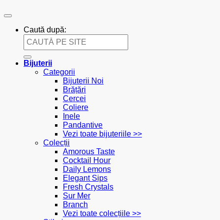
Caută după:
Bijuterii
Categorii
Bijuterii Noi
Brățări
Cercei
Coliere
Inele
Pandantive
Vezi toate bijuteriile >>
Colecții
Amorous Taste
Cocktail Hour
Daily Lemons
Elegant Sips
Fresh Crystals
Sur Mer
Branch
Vezi toate colecțiile >>