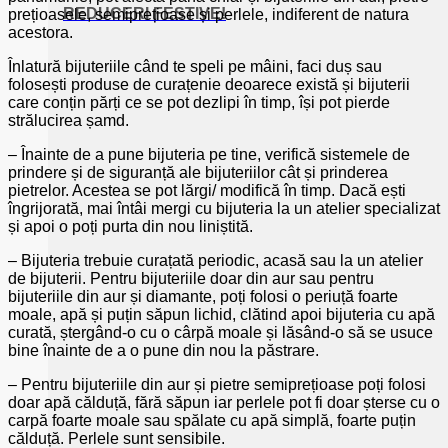
REDUCERI FESTIVE!
prețioasele, semiprețioase și perlele, indiferent de natura
acestora.
Înlatură bijuteriile când te speli pe mâini, faci duș sau
folosești produse de curațenie deoarece există și bijuterii
care conțin părți ce se pot dezlipi în timp, își pot pierde
strălucirea șamd.
– Înainte de a pune bijuteria pe tine, verifică sistemele de
prindere și de siguranță ale bijuteriilor cât și prinderea
pietrelor. Acestea se pot lărgi/ modifică în timp. Dacă ești
îngrijorată, mai întâi mergi cu bijuteria la un atelier specializat
și apoi o poți purta din nou liniștită.
– Bijuteria trebuie curațată periodic, acasă sau la un atelier
de bijuterii. Pentru bijuteriile doar din aur sau pentru
bijuteriile din aur și diamante, poți folosi o periuță foarte
moale, apă și puțin săpun lichid, clătind apoi bijuteria cu apă
curată, ștergând-o cu o cârpă moale și lăsând-o să se usuce
bine înainte de a o pune din nou la păstrare.
– Pentru bijuteriile din aur și pietre semiprețioase poți folosi
doar apă călduță, fără săpun iar perlele pot fi doar șterse cu o
carpă foarte moale sau spălate cu apă simplă, foarte puțin
călduță. Perlele sunt sensibile.