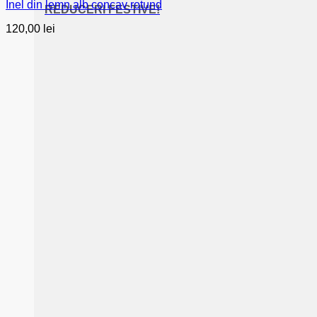
Inel din lemn alb concav rotund
REDUCERI FESTIVE!
120,00
lei