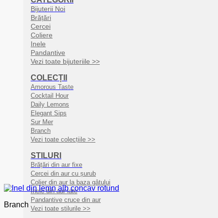
Bijuterii Noi
Brățări
Cercei
Coliere
Inele
Pandantive
Vezi toate bijuteriile >>
COLECȚII
Amorous Taste
Cocktail Hour
Daily Lemons
Elegant Sips
Sur Mer
Branch
Vezi toate colecțiile >>
STILURI
Brățări din aur fixe
Cercei din aur cu șurub
Colier din aur la baza gâtului
Inele din aur late
Pandantive cruce din aur
Branch
Vezi toate stilurile >>