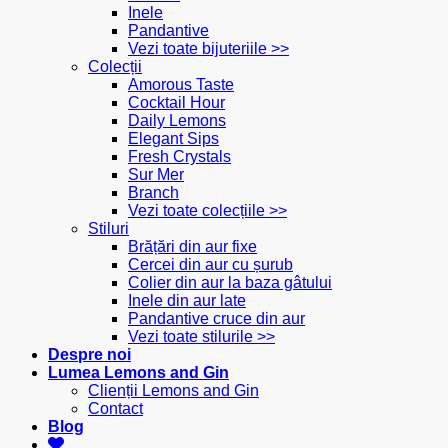
Inele
Pandantive
Vezi toate bijuteriile >>
Colecții
Amorous Taste
Cocktail Hour
Daily Lemons
Elegant Sips
Fresh Crystals
Sur Mer
Branch
Vezi toate colecțiile >>
Stiluri
Brățări din aur fixe
Cercei din aur cu șurub
Colier din aur la baza gâtului
Inele din aur late
Pandantive cruce din aur
Vezi toate stilurile >>
Despre noi
Lumea Lemons and Gin
Clienții Lemons and Gin
Contact
Blog