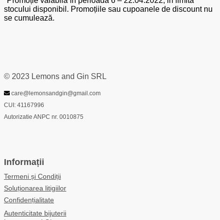
*Promoție valabilă în perioada 6 – 22.04.2022, in limita
stocului disponibil. Promoțiile sau cupoanele de discount nu
se cumulează.
© 2023 Lemons and Gin SRL
care@lemonsandgin@gmail.com
CUI: 41167996
Autorizatie ANPC nr. 0010875
Informații
Termeni și Condiții
Soluționarea litigiilor
Confidențialitate
Autenticitate bijuterii