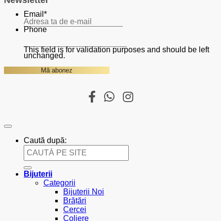
Email
*
Phone
This field is for validation purposes and should be left
unchanged.
Caută după:
Bijuterii
Categorii
Bijuterii Noi
Brățări
Cercei
Coliere