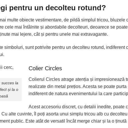
legi pentru un decolteu rotund?
 mai multe obiecte vestimentare, de pildă simplul tricou, bluzele 
tre cele mai întâlnite și abordabile decolteuri, deoarece se poat
u ținute mai lejere, cât și pentru unele mai extravagante.
erite simboluri, sunt potrivite pentru un decolteu rotund, indifere
ui.
Colier Circles
Colierul Circles atrage atenția și impresionează t
u succes la
realizate din metal prețios. Acesta se poate purta
ect și la o
indiferent de natura evenimentului la care particip
ioasă
Acest accesoriu discret, cu detalii inedite, poate c
Cu alte cuvinte, îl poți asorta unui simplu tricou alb cu decolteu r
ment public. Este atât de versatil încât merge chiar și la o ținută 