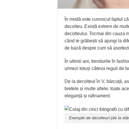
În modă este cunoscut faptul că
decolteu. Există extrem de multe
decolteului. Tocmai din cauza mul
când te grăbești să ajungi la dif
de bază despre cum să asortezi bi
În ultimii ani, trendurile în fas
urmezi totuși câteva reguli de b
De la decolteul în V, bărcuță, as
bretele și multe altele, toate ac
eleganță și rafinament.
Exemple de decolteuri (de la stâng