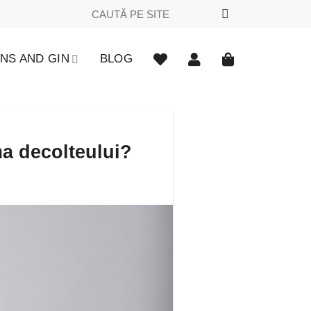
Caută
după:
NS AND GIN
BLOG
rma decolteului?