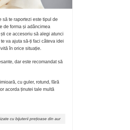
e să te raportezi este tipul de
ție de forma și adâncimea
 ști ce accesoriu să alegi atunci
te va ajuta să-ți faci câteva idei
ită în orice situație.
eresante, dar este recomandat să
imioară, cu guler, rotund, fără
or acorda ținutei tale multă
zate cu bijuterii prețioase din aur