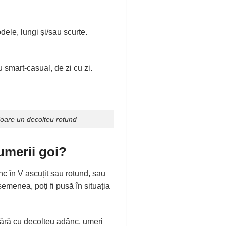
ele, lungi și/sau scurte.
 smart-casual, de zi cu zi.
aloare un decolteu rotund
umerii goi?
c în V ascuțit sau rotund, sau
emenea, poți fi pusă în situația