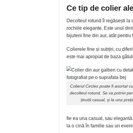
Ce tip de colier a
Decolteul rotund îl regăsești la
rochiile elegante. Este unul din
bijuterii fine din aur, atât pentr
Colierele fine și subțiri, cu dif
este mai apropiat de baza gâtul
Colierul
Circles
poate fi asortat c
decolteul rotund. Se va potrivi perf
ținută casual, și la una preț
fie ea una casual, sau elegantă. 
la o cină în familie sau un eveni