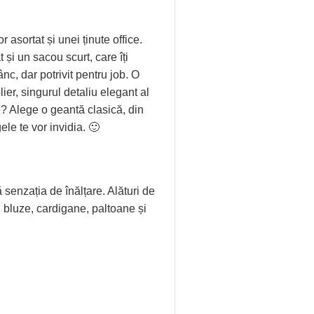
asortat și unei ținute office.
i un sacou scurt, care îți
c, dar potrivit pentru job. O
lier, singurul detaliu elegant al
e? Alege o geantă clasică, din
ele te vor invidia. 🙂
ă senzația de înălțare. Alături de
i, bluze, cardigane, paltoane și