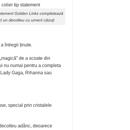
tatement
Golden Links
completează
t un decolteu cu umerii căzuți
a întregii ținute.
 „magică” de a scoate din
lui nu numai pentru a completa
ca Lady Gaga, Rihanna sau
se, special prin cristalele
 decolteu adânc, deoarece