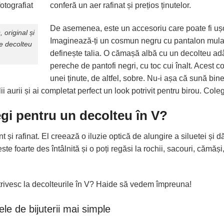
conferă un aer rafinat și prețios ținutelor.
De asemenea, este un accesoriu care poate fi ușor 
, original și
Imaginează-ți un cosmun negru cu pantalon mulat ș
e decolteu
definește talia. O cămașă albă cu un decolteu adân
pereche de pantofi negri, cu toc cui înalt. Acest co
unei ținute, de altfel, sobre. Nu-i așa că sună bin
i aurii și ai completat perfect un look potrivit pentru birou. Coleg
legi pentru un decolteu în V?
t și rafinat. El creează o iluzie optică de alungire a siluetei și d
te foarte des întâlnită și o poți regăsi la rochii, sacouri, cămăș
otrivesc la decolteurile în V? Haide să vedem împreuna!
le de bijuterii mai simple