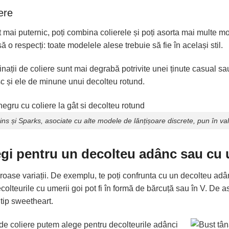
ere
ai puternic, poți combina colierele și poți asorta mai multe mod
 o respecți: toate modelele alese trebuie să fie în același stil.
nații de coliere sunt mai degrabă potrivite unei ținute casual sau
c și ele de minune unui decolteu rotund.
ins
și
Sparks
, asociate cu alte modele de lănțișoare discrete, pun în v
legi pentru un decolteu adânc sau cu 
oase variații. De exemplu, te poți confrunta cu un decolteu adân
olteurile cu umerii goi pot fi în formă de bărcuță sau în V. De as
tip sweetheart.
de coliere putem alege pentru decolteurile adânci