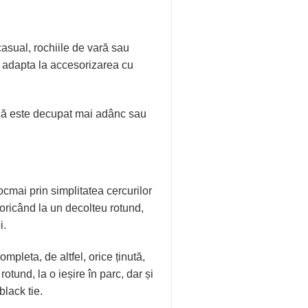
casual, rochiile de vară sau
e adapta la accesorizarea cu
nt că este decupat mai adânc sau
ocmai prin simplitatea cercurilor
 oricând la un decolteu rotund,
i.
ompleta, de altfel, orice ținută,
otund, la o ieșire în parc, dar și
black tie.