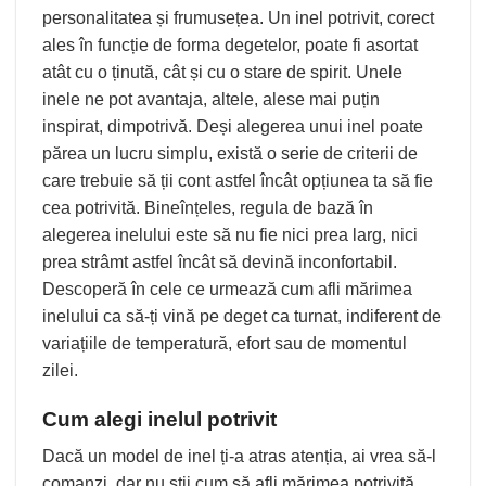
personalitatea și frumusețea. Un inel potrivit, corect
ales în funcție de forma degetelor, poate fi asortat
atât cu o ținută, cât și cu o stare de spirit. Unele
inele
ne pot avantaja, altele, alese mai puțin
inspirat, dimpotrivă. Deși alegerea unui inel poate
părea un lucru simplu, există o serie de criterii de
care trebuie să ții cont astfel încât opțiunea ta să fie
cea potrivită. Bineînțeles, regula de bază în
alegerea inelului este să nu fie nici prea larg, nici
prea strâmt astfel încât să devină inconfortabil.
Descoperă în cele ce urmează cum afli mărimea
inelului ca să-ți vină pe deget ca turnat, indiferent de
variațiile de temperatură, efort sau de momentul
zilei.
Cum alegi inelul potrivit
Dacă un model de inel ți-a atras atenția, ai vrea să-l
comanzi, dar nu știi cum să afli mărimea potrivită