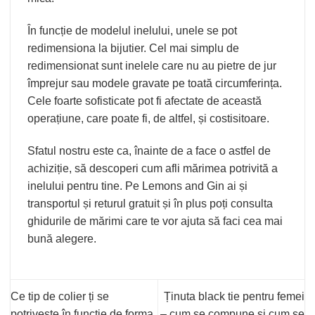
În funcție de modelul inelului, unele se pot
redimensiona la bijutier. Cel mai simplu de
redimensionat sunt inelele care nu au pietre de jur
împrejur sau modele gravate pe toată circumferința.
Cele foarte sofisticate pot fi afectate de această
operațiune, care poate fi, de altfel, și costisitoare.
Sfatul nostru este ca, înainte de a face o astfel de
achiziție, să descoperi cum afli mărimea potrivită a
inelului pentru tine. Pe
Lemons and Gin
ai și
transportul și returul gratuit și în plus poți consulta
ghidurile de mărimi care te vor ajuta să faci cea mai
bună alegere.
Ce tip de colier ți se
Ținuta black tie pentru femei
potrivește în funcție de forma
– cum se compune și cum se