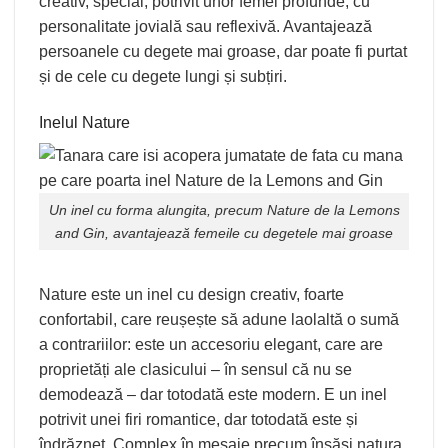
creativ, special, potrivit unor femei profunde, cu
personalitate jovială sau reflexivă. Avantajează
persoanele cu degete mai groase, dar poate fi purtat
și de cele cu degete lungi și subțiri.
Inelul Nature
Un inel cu forma alungita, precum
Nature
de la Lemons
and Gin, avantajează femeile cu degetele mai groase
Nature este un inel cu design creativ, foarte
confortabil, care reușește să adune laolaltă o sumă
a contrariilor: este un accesoriu elegant, care are
proprietăți ale clasicului – în sensul că nu se
demodează – dar totodată este modern. E un inel
potrivit unei firi romantice, dar totodată este și
îndrăzneț. Complex în mesaje precum însăși natura