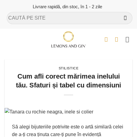
Skip
Livrare rapidă, din stoc, în 1 - 2 zile
to
Caută
content
după:
STILISTICE
Cum afli corect mărimea inelului
tău. Sfaturi și tabel cu dimensiuni
Să alegi bijuteriile potrivite este o artă similară celei
de a-ți crea ținuta care-ți pune în evidență