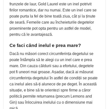
frunzele de laur, Gold Laurel este un inel potrivit
firilor romantice, dar nu numai. Este un inel care se
poate purta la fel de bine toată ziua, cât și la ținute
de seară. Femeile care au încheieturile degetelor
proeminente pot opta pentru un astfel de model,
pentru că le avantajează.
Ce faci când inelul e prea mare?
Dacă nu măsori corect circumferința degetului se
poate întâmpla să te alegi cu un inel care e prea
mare. Din cauza căldurii sau a efortului, degetele
pot fi uneori mai groase. Așadar, dacă ai măsurat
circumferința degetului în astfel de condiții se poate
ca inelul ales să-ți alunece de pe deget. În această
situație, e bine să te orientezi spre firme a căror
politică permite returnarea (precum Lemons and
Gin) sau înlocuirea inelului cu o dimensiune mai
mică.