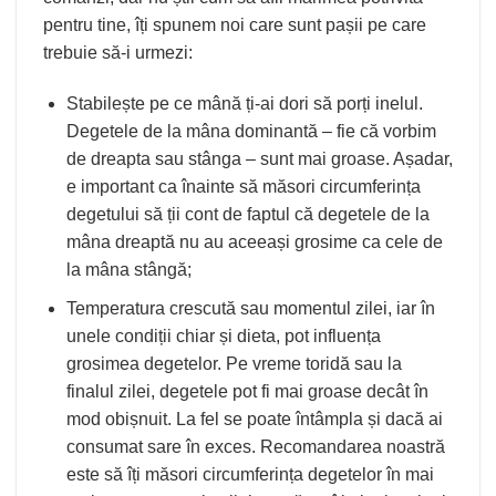
pentru tine, îți spunem noi care sunt pașii pe care
trebuie să-i urmezi:
Stabilește pe ce mână ți-ai dori să porți inelul.
Degetele de la mâna dominantă – fie că vorbim
de dreapta sau stânga – sunt mai groase. Așadar,
e important ca înainte să măsori circumferința
degetului să ții cont de faptul că degetele de la
mâna dreaptă nu au aceeași grosime ca cele de
la mâna stângă;
Temperatura crescută sau momentul zilei, iar în
unele condiții chiar și dieta, pot influența
grosimea degetelor. Pe vreme toridă sau la
finalul zilei, degetele pot fi mai groase decât în
mod obișnuit. La fel se poate întâmpla și dacă ai
consumat sare în exces. Recomandarea noastră
este să îți măsori circumferința degetelor în mai