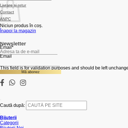
Livrare și retur
Contact
ANPC
Niciun produs în coș.
Înapoi la magazin
Newsletter
Email
*
Email
This field is for validation purposes and should be left unchang
Caută după:
Bijuterii
Categorii
Bijuterii Noi