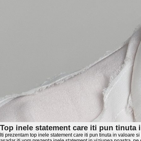
Top inele statement care iti pun tinuta 
Iti prezentam top inele statement care iti pun tinuta in valoare
asadar iti vom prezenta inele statement in viziunea noastra, pe c