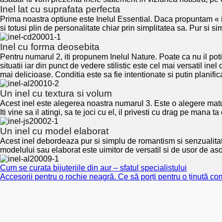
Inel lat cu suprafata perfecta
Prima noastra optiune este Inelul Essential. Daca propuntam « in
si totusi plin de personalitate chiar prin simplitatea sa. Pur si s
Inel cu forma deosebita
Pentru numarul 2, iti propunem Inelul Nature. Poate ca nu il poti p
situatii iar din punct de vedere stilistic este cel mai versatil in
mai delicioase. Conditia este sa fie intentionate si putin planific
Un inel cu textura si volum
Acest inel este alegerea noastra numarul 3. Este o alegere matura
Iti vine sa il atingi, sa te joci cu el, il privesti cu drag pe mana
Un inel cu model elaborat
Acest inel debordeaza pur si simplu de romantism si senzualitate.
modelului sau elaborat este uimitor de versatil si de usor de aso
Cum se curata bijuteriile din aur – sfatul specialistului
Accesorii pentru o rochie neagră. Ce să porți pentru o ținută co