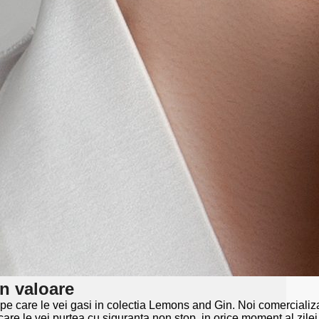
in valoare
 si pe care le vei gasi in colectia Lemons and Gin. Noi comercial
are le vei purtea cu siguranta non stop, in orice moment al zilei,