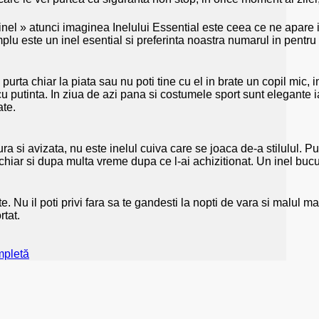
el » atunci imaginea Inelului Essential este ceea ce ne apare in 
implu este un inel esential si preferinta noastra numarul in pentru
urta chiar la piata sau nu poti tine cu el in brate un copil mic, i
el cu putinta. In ziua de azi pana si costumele sport sunt elegante
ate.
 si avizata, nu este inelul cuiva care se joaca de-a stilulul. Pur
 ta chiar si dupa multa vreme dupa ce l-ai achizitionat. Un inel bucu
 Nu il poti privi fara sa te gandesti la nopti de vara si malul m
rtat.
mpletă