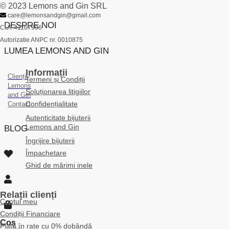
© 2023 Lemons and Gin SRL
care@lemonsandgin@gmail.com
DESPRE NOI
CUI: 41167996
Autorizatie ANPC nr. 0010875
LUMEA LEMONS AND GIN
Informații
Clienții
Termeni și Condiții
Lemons
Soluționarea litigiilor
and Gin
Confidențialitate
Contact
Autenticitate bijuterii
Lemons and Gin
BLOG
Îngrijire bijuterii
Împachetare
Ghid de mărimi inele
Relații clienți
Contul meu
Condiții Financiare
Coș
Plata în rate cu 0% dobândă