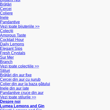
Brățări
Cercei
Coliere
Inele
Pandantive
Vezi toate bijuteriile >>
Colecții
Amorous Taste
Cocktail Hour
Daily Lemons
Elegant Sips
Fresh Crystals
Sur Mer
Branch
Vezi toate colecțiile >>
Stiluri
Brățări din aur fixe
Cercei din aur cu șurub
Colier din aur la baza gâtului
Inele din aur late
Pandantive cruce din aur
Vezi toate stilurile >>
Despre noi
Lumea Lemons and Gin