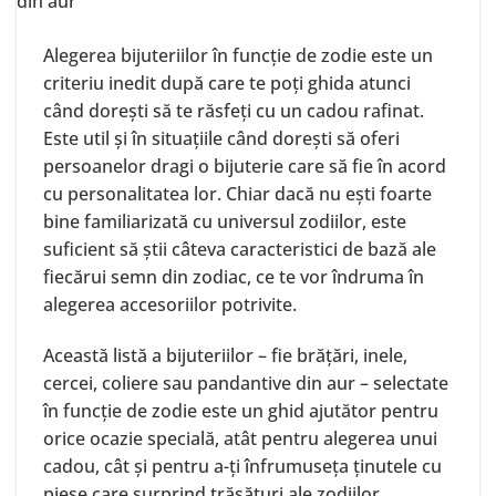
Alegerea bijuteriilor în funcție de zodie este un
criteriu inedit după care te poți ghida atunci
când dorești să te răsfeți cu un cadou rafinat.
Este util și în situațiile când dorești să oferi
persoanelor dragi o bijuterie care să fie în acord
cu personalitatea lor. Chiar dacă nu ești foarte
bine familiarizată cu universul zodiilor, este
suficient să știi câteva caracteristici de bază ale
fiecărui semn din zodiac, ce te vor îndruma în
alegerea accesoriilor potrivite.
Această listă a bijuteriilor – fie
brățări
,
inele
,
cercei
,
coliere
sau
pandantive
din aur – selectate
în funcție de zodie este un ghid ajutător pentru
orice ocazie specială, atât pentru alegerea unui
cadou, cât și pentru a-ți înfrumuseța ținutele cu
piese care surprind trăsături ale zodiilor.