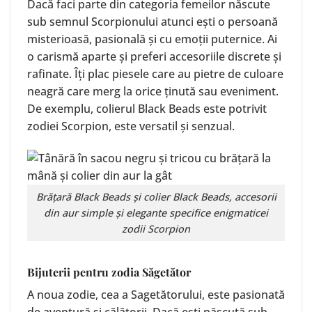
Dacă faci parte din categoria femeilor născute
sub semnul Scorpionului atunci ești o persoană
misterioasă, pasională și cu emoții puternice. Ai
o carismă aparte și preferi accesoriile discrete și
rafinate. Îți plac piesele care au pietre de culoare
neagră care merg la orice ținută sau eveniment.
De exemplu, colierul Black Beads este potrivit
zodiei Scorpion, este versatil și senzual.
Brățară
Black Beads
și colier
Black Beads
, accesorii
din aur simple și elegante specifice enigmaticei
zodii Scorpion
Bijuterii pentru zodia Săgetător
A noua zodie, cea a Sagetătorului, este pasionată
de aventură și călătorii. Dacă eșți născută sub