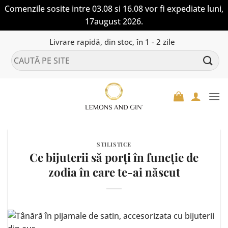
Comenzile sosite intre 03.08 si 16.08 vor fi expediate luni,
17august 2026.
Skip
Livrare rapidă, din stoc, în 1 - 2 zile
to
Caută
content
după:
STILISTICE
Ce bijuterii să porți în funcție de
zodia în care te-ai născut