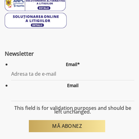
Newsletter
Email
*
Email
This field is for validation purposes and should be
left unchanged.