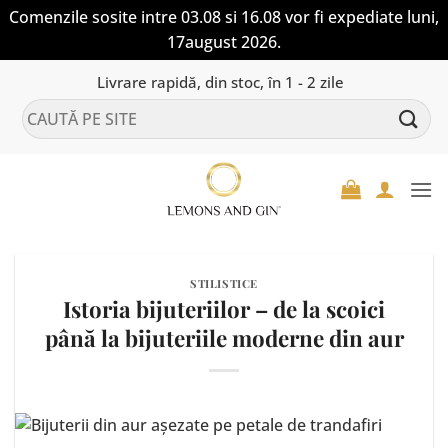
Comenzile sosite intre 03.08 si 16.08 vor fi expediate luni,
17august 2026.
Skip
Livrare rapidă, din stoc, în 1 - 2 zile
to
Caută
content
după:
STILISTICE
Istoria bijuteriilor – de la scoici
până la bijuteriile moderne din aur