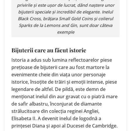
privirile și este ușor de lucrat, dând naștere unor
bijuterii speciale și incredibil de elegante. Inelul
Black Cross
, brățara
Small Gold Coins
și colierul
Sparks
de la Lemons and Gin, sunt doar câteva
exemple
Bijuterii care au făcut istorie
Istoria a adus sub lumina reflectoarelor piese
prețioase de bijuterii care au fost martore la
evenimente cheie din viața unor personaje
istorice, însoțite de trăiri și emoții intense, piese
legendare de altfel. De pildă, este demn de
menționat inelul din aur gravat cu o piatră mare
de safir albastru, înconjurat de diamante
strălucitoare din colecția reginei Angliei,
Elisabeta II. A devenit inelul de logodnă a
prințesei Diana și apoi al Ducesei de Cambridge.