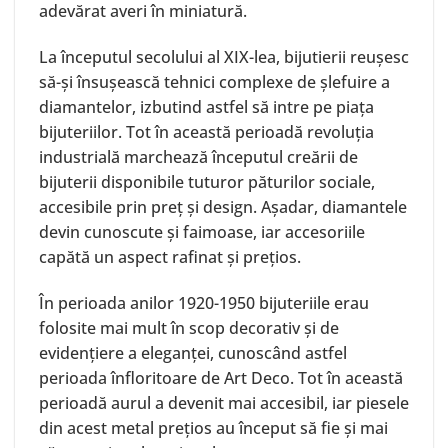
adevărat averi în miniatură.
La începutul secolului al XIX-lea, bijutierii reușesc
să-și însușească tehnici complexe de șlefuire a
diamantelor, izbutind astfel să intre pe piața
bijuteriilor. Tot în această perioadă revoluția
industrială marchează începutul creării de
bijuterii disponibile tuturor păturilor sociale,
accesibile prin preț și design. Așadar, diamantele
devin cunoscute și faimoase, iar accesoriile
capătă un aspect rafinat și prețios.
În perioada anilor 1920-1950 bijuteriile erau
folosite mai mult în scop decorativ și de
evidențiere a eleganței, cunoscând astfel
perioada înfloritoare de Art Deco. Tot în această
perioadă aurul a devenit mai accesibil, iar piesele
din acest metal prețios au început să fie și mai