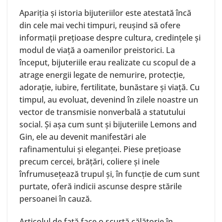
Apariția și istoria bijuteriilor este atestată încă
din cele mai vechi timpuri, reușind să ofere
informații prețioase despre cultura, credințele și
modul de viață a oamenilor preistorici. La
început, bijuteriile erau realizate cu scopul de a
atrage energii legate de nemurire, protecție,
adorație, iubire, fertilitate, bunăstare și viață. Cu
timpul, au evoluat, devenind în zilele noastre un
vector de transmisie nonverbală a statutului
social. Și așa cum sunt și bijuteriile Lemons and
Gin, ele au devenit manifestări ale
rafinamentului și eleganței. Piese prețioase
precum
cercei
,
brățări
,
coliere
și
inele
înfrumusețează trupul și, în funcție de cum sunt
purtate, oferă indicii ascunse despre stările
persoanei în cauză.
Articolul de față face o scurtă călătorie în