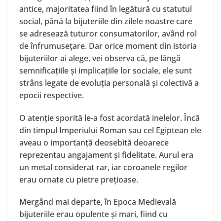
antice, majoritatea fiind în legătură cu statutul
social, până la bijuteriile din zilele noastre care
se adresează tuturor consumatorilor, având rol
de înfrumusețare. Dar orice moment din istoria
bijuteriilor ai alege, vei observa că, pe lângă
semnificațiile și implicațiile lor sociale, ele sunt
strâns legate de evoluția personală și colectivă a
epocii respective.
O atenție sporită le-a fost acordată inelelor. Încă
din timpul Imperiului Roman sau cel Egiptean ele
aveau o importanță deosebită deoarece
reprezentau angajament și fidelitate. Aurul era
un metal considerat rar, iar coroanele regilor
erau ornate cu pietre prețioase.
Mergând mai departe, în Epoca Medievală
bijuteriile erau opulente și mari, fiind cu