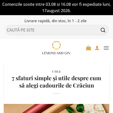
Comenzile sosite intre 03.08 si 16.08 vor fi expediate luni,
17august 2026.
Skip
Livrare rapidă, din stoc, în 1 - 2 zile
to
Caută
content
după:
UTILE
7 sfaturi simple și utile despre cum
să alegi cadourile de Crăciun