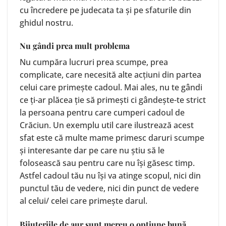
cu încredere pe judecata ta și pe sfaturile din
ghidul nostru.
Nu gândi prea mult problema
Nu cumpăra lucruri prea scumpe, prea
complicate, care necesită alte acțiuni din partea
celui care primește cadoul. Mai ales, nu te gândi
ce ți-ar plăcea ție să primești ci gândește-te strict
la persoana pentru care cumperi cadoul de
Crăciun. Un exemplu util care ilustrează acest
sfat este că multe mame primesc daruri scumpe
și interesante dar pe care nu știu să le
folosească sau pentru care nu își găsesc timp.
Astfel cadoul tău nu își va atinge scopul, nici din
punctul tău de vedere, nici din punct de vedere
al celui/ celei care primește darul.
Bijuteriile de aur sunt mereu o opțiune bună