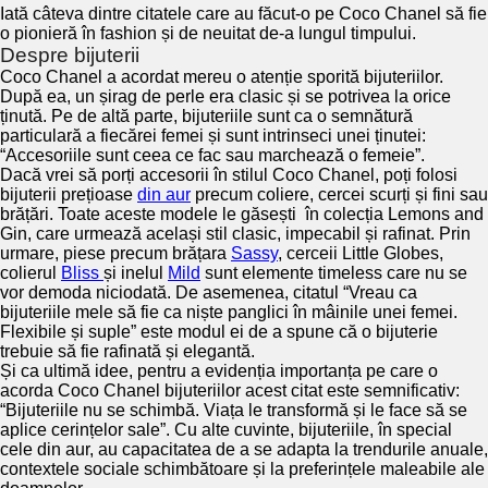
Iată câteva dintre citatele care au făcut-o pe Coco Chanel să fie
o pionieră în fashion și de neuitat de-a lungul timpului.
Despre bijuterii
Coco Chanel a acordat mereu o atenție sporită bijuteriilor.
După ea, un șirag de perle era clasic și se potrivea la orice
ținută. Pe de altă parte, bijuteriile sunt ca o semnătură
particulară a fiecărei femei și sunt intrinseci unei ținutei:
“Accesoriile sunt ceea ce fac sau marchează o femeie”.
Dacă vrei să porți accesorii în stilul Coco Chanel, poți folosi
bijuterii prețioase
din aur
precum coliere, cercei scurți și fini sau
brățări. Toate aceste modele le găsești în colecția Lemons and
Gin, care urmează același stil clasic, impecabil și rafinat. Prin
urmare, piese precum brățara
Sassy
, cerceii Little Globes,
colierul
Bliss
și inelul
Mild
sunt elemente timeless care nu se
vor demoda niciodată. De asemenea, citatul “Vreau ca
bijuteriile mele să fie ca niște panglici în mâinile unei femei.
Flexibile și suple” este modul ei de a spune că o bijuterie
trebuie să fie rafinată și elegantă.
Și ca ultimă idee, pentru a evidenția importanța pe care o
acorda Coco Chanel bijuteriilor acest citat este semnificativ:
“Bijuteriile nu se schimbă. Viața le transformă și le face să se
aplice cerințelor sale”. Cu alte cuvinte, bijuteriile, în special
cele din aur, au capacitatea de a se adapta la trendurile anuale,
contextele sociale schimbătoare și la preferințele maleabile ale