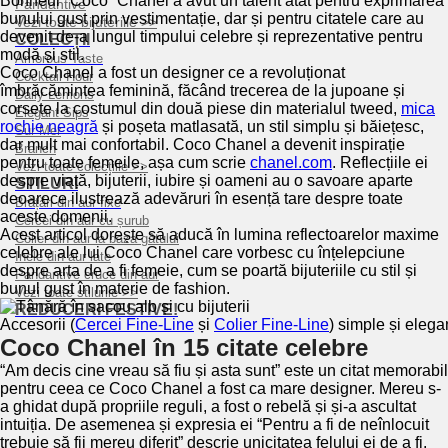
Bonheur “Coco” Chanel a avut un talent atât pentru exprimarea
Pandantive
bunului gust prin vestimentație, dar și pentru citatele care au
Vezi toate bijuteriile >>
devenit de-a lungul timpului celebre și reprezentative pentru
COLECȚII
modă și stil.
Amorous Taste
Coco Chanel a fost un designer ce a revoluționat
Cocktail Hour
îmbrăcămintea feminină, făcând trecerea de la jupoane și
Daily Lemons
corsete la costumul din două piese din materialul tweed,
mica
Elegant Sips
rochie neagră
și poșeta matlasată, un stil simplu și băiețesc,
Sur Mer
dar mult mai confortabil. Coco Chanel a devenit inspirație
Branch
pentru toate femeile, așa cum scrie
chanel.com
. Reflecțiile ei
Vezi toate colecțiile >>
despre viață, bijuterii, iubire și oameni au o savoare aparte
STILURI
deoarece ilustrează adevăruri în esență tare despre toate
Brățări din aur fixe
aceste domenii.
Cercei din aur cu șurub
Acest articol dorește să aducă în lumina reflectoarelor maxime
Colier din aur la baza gâtului
celebre ale lui Coco Chanel care vorbesc cu înțelepciune
Inele din aur late
despre arta de a fi femeie, cum se poartă bijuteriile cu stil și
Pandantive cruce din aur
bunul gust în materie de fashion.
Vezi toate stilurile >>
REDUCERI FESTIVE!
Accesorii (
Cercei Fine-Line
și
Colier Fine-Line
) simple și elega
Coco Chanel în 15 citate celebre
“Am decis cine vreau să fiu și asta sunt” este un citat memorabil
pentru ceea ce Coco Chanel a fost ca mare designer. Mereu s-
a ghidat după propriile reguli, a fost o rebelă și și-a ascultat
intuiția. De asemenea și expresia ei “Pentru a fi de neînlocuit
trebuie să fii mereu diferit” descrie unicitatea felului ei de a fi.