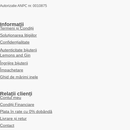
Autorizatie ANPC nr. 0010875
Informații
Termeni și Condiții
Soluționarea litigiilor
Confidențialitate
Autenticitate bijuterii
Lemons and Gin
Îngrijire bijuterii
Împachetare
Ghid de mărimi inele
Relații clienți
Contul meu
Condiții Financiare
Plata în rate cu 0% dobândă
Livrare și retur
Contact