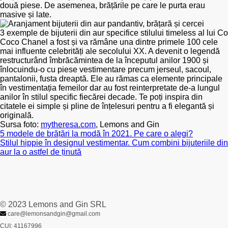
două piese. De asemenea, brățările pe care le purta erau
masive și late.
3 exemple de bijuterii din aur specifice stilului timeless al lui
Coco Chanel a fost și va rămâne una dintre primele 100 cele
mai influente celebrități ale secolului XX. A devenit o legendă
restructurând îmbrăcămintea de la începutul anilor 1900 și
înlocuindu-o cu piese vestimentare precum jerseul, sacoul,
pantalonii, fusta dreaptă. Ele au rămas ca elemente principale
în vestimentația femeilor dar au fost reinterpretate de-a lungul
anilor în stilul specific fiecărei decade. Te poți inspira din
citatele ei simple și pline de înțelesuri pentru a fi elegantă și
originală.
Sursa foto:
mytheresa.com
, Lemons and Gin
5 modele de brățări la modă în 2021. Pe care o alegi?
Stilul hippie în designul vestimentar. Cum combini bijuteriile din
aur la o astfel de ținută
© 2023 Lemons and Gin SRL
care@lemonsandgin@gmail.com
CUI: 41167996