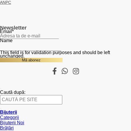
ANPC
Newsletter
Email
*
Name
This field is for validation purposes and should be left
unchanged.
Caută după:
Bijuterii
Categorii
Bijuterii Noi
Brățări