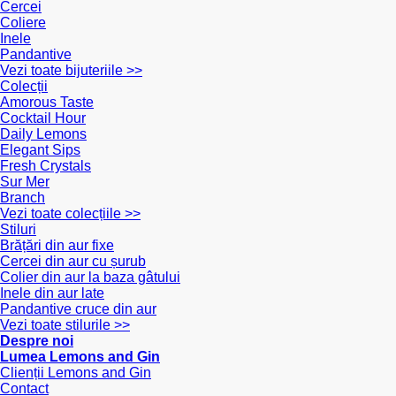
Cercei
Coliere
Inele
Pandantive
Vezi toate bijuteriile >>
Colecții
Amorous Taste
Cocktail Hour
Daily Lemons
Elegant Sips
Fresh Crystals
Sur Mer
Branch
Vezi toate colecțiile >>
Stiluri
Brățări din aur fixe
Cercei din aur cu șurub
Colier din aur la baza gâtului
Inele din aur late
Pandantive cruce din aur
Vezi toate stilurile >>
Despre noi
Lumea Lemons and Gin
Clienții Lemons and Gin
Contact