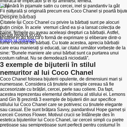
îmbracă-te impecabil și ei își amintesc femeia.”
Coș
Fii naturală și originală precum era Coco Chanel și poartă bijuter
Despre bărbați
Citatele lui Coco Chanel cu privire la bărbați sunt pe alocuri
puțin cinice. În acele vremuri când ea și-a lansat colecția de
haine, femeile nu aveau aceleași drepturi ca bărbații. Astfel,
Niciun produs în coș.
ținutele ei au fost ca o formă de exprimare și eliberare dintr-o
Înapoi la magazin
lume condusă de bărbați. Cu toate acestea, aprecia bărbații
care erau manierați și educați, iar citatul următor vorbește de la
sine: “Bunele maniere ale unui bărbat sunt ca purtarea unui
costum rafinat. Nu se demodează niciodată”.
3 exemple de bijuterii în stilul
nemuritor al lui Coco Chanel
Coco Chanel folosea bijuterii opulente, de dimensiuni mari și
numeroase. Considera că ținutele ei simple cereau să fie
accesorizate cu brățări, cercei, perle sau coliere. Da fapt,
acestea reprezentau elementul definitoriu al stilului ei. Lemons
and Gin îți prezintă 3 exemple de bijuterii din aur specifice
stilului lui Coco Chanel care se potrivesc cu ținutele elegante
sau casual. Ele sunt brățara Savvy, pandantivul Hope garnet și
cerceii Cosmos Flower. Motivul crucii se întâlnește des în
estetica bijuteriilor lui Coco Chanel, iar cerceii simpli cu pietre
prețioase sau semiprețioase sunt perfecți pentru costumul în