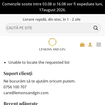
Comenzile sosite intre 03.08 si 16.08 vor fi expediate luni,
17august 2026.
Skip
Livrare rapidă, din stoc, în 1 - 2 zile
to
Caută
content
după:
Unable to locate the requested list
Suport clienți
Ne bucurăm să te ajutăm oricum putem.
0756 100 707
care@lemonsandgin.com
Recent adăugate