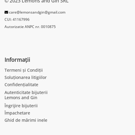
© 2023 Lemons and Gin SRL
care@lemonsandgin@gmail.com
CUI: 41167996
Autorizatie ANPC nr. 0010875
Informații
Termeni și Condiții
Soluționarea litigiilor
Confidențialitate
Autenticitate bijuterii
Lemons and Gin
Îngrijire bijuterii
Împachetare
Ghid de mărimi inele