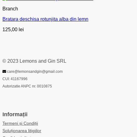
Branch
Bratara deschisa rotunjita alba din lemn
125,00
lei
© 2023 Lemons and Gin SRL
care@lemonsandgin@gmail.com
CUI: 41167996
Autorizatie ANPC nr. 0010875
Informații
Termeni și Condiții
Soluționarea litigiilor