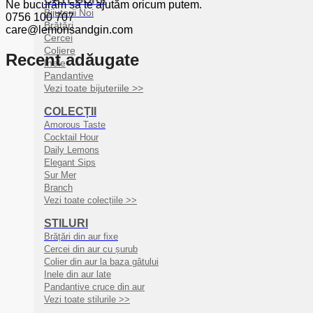
Ne bucurăm să te ajutăm oricum putem.
Bijuterii Noi
0756 100 707
Brățări
care@lemonsandgin.com
Cercei
Coliere
Recent adăugate
Inele
Pandantive
Vezi toate bijuteriile >>
COLECȚII
Amorous Taste
Cocktail Hour
Daily Lemons
Elegant Sips
Sur Mer
Branch
Vezi toate colecțiile >>
STILURI
Brățări din aur fixe
Cercei din aur cu șurub
Colier din aur la baza gâtului
Inele din aur late
Pandantive cruce din aur
Vezi toate stilurile >>