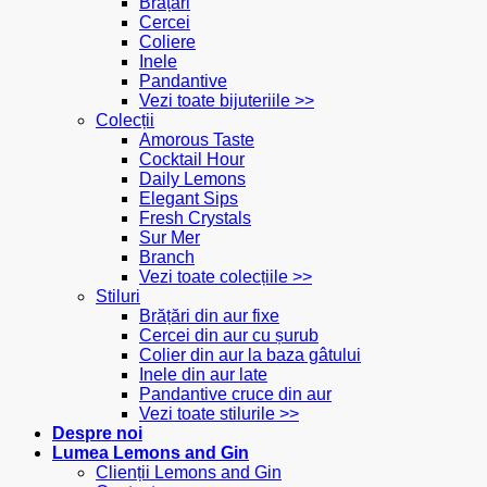
Brățări
Cercei
Coliere
Inele
Pandantive
Vezi toate bijuteriile >>
Colecții
Amorous Taste
Cocktail Hour
Daily Lemons
Elegant Sips
Fresh Crystals
Sur Mer
Branch
Vezi toate colecțiile >>
Stiluri
Brățări din aur fixe
Cercei din aur cu șurub
Colier din aur la baza gâtului
Inele din aur late
Pandantive cruce din aur
Vezi toate stilurile >>
Despre noi
Lumea Lemons and Gin
Clienții Lemons and Gin