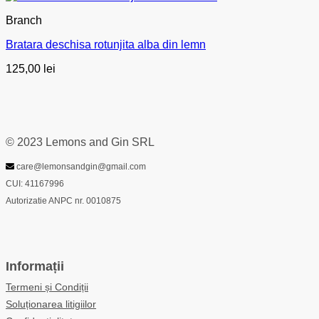
Branch
Bratara deschisa rotunjita alba din lemn
125,00
lei
© 2023 Lemons and Gin SRL
care@lemonsandgin@gmail.com
CUI: 41167996
Autorizatie ANPC nr. 0010875
Informații
Termeni și Condiții
Soluționarea litigiilor