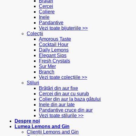
Brățări
Cercei
Coliere
Inele
Pandantive
Vezi toate bijuteriile >>
Colecții
Amorous Taste
Cocktail Hour
Daily Lemons
Elegant Sips
Fresh Crystals
Sur Mer
Branch
Vezi toate colecțiile >>
Stiluri
Brățări din aur fixe
Cercei din aur cu șurub
Colier din aur la baza gâtului
Inele din aur late
Pandantive cruce din aur
Vezi toate stilurile >>
Despre noi
Lumea Lemons and Gin
Clienții Lemons and Gin