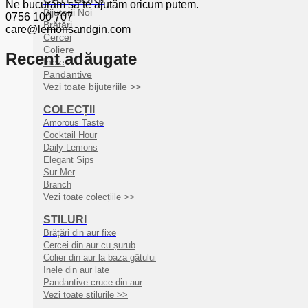
Ne bucurăm să te ajutăm oricum putem.
Bijuterii Noi
0756 100 707
Brățări
care@lemonsandgin.com
Cercei
Coliere
Recent adăugate
Inele
Pandantive
Vezi toate bijuteriile >>
COLECȚII
Amorous Taste
Cocktail Hour
Daily Lemons
Elegant Sips
Sur Mer
Branch
Vezi toate colecțiile >>
STILURI
Brățări din aur fixe
Cercei din aur cu șurub
Colier din aur la baza gâtului
Inele din aur late
Pandantive cruce din aur
Vezi toate stilurile >>