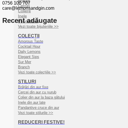
Brățări
0756 100 707
Cercei
care@lemonsandgin.com
Coliere
Inele
Recent adăugate
Pandantive
Vezi toate bijuteriile >>
COLECȚII
Amorous Taste
Cocktail Hour
Daily Lemons
Elegant Sips
Sur Mer
Branch
Vezi toate colecțiile >>
STILURI
Brățări din aur fixe
Cercei din aur cu șurub
Colier din aur la baza gâtului
Inele din aur late
Pandantive cruce din aur
Vezi toate stilurile >>
REDUCERI FESTIVE!