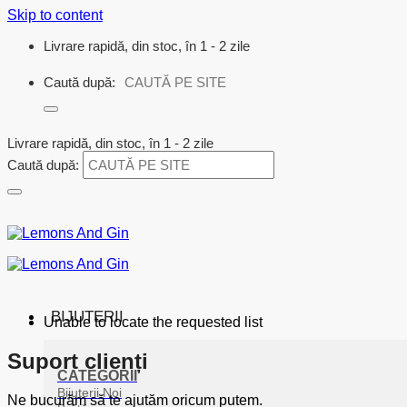
Skip to content
Livrare rapidă, din stoc, în 1 - 2 zile
Caută după:
Livrare rapidă, din stoc, în 1 - 2 zile
Caută după:
BIJUTERII
Unable to locate the requested list
Suport clienți
CATEGORII
Bijuterii Noi
Ne bucurăm să te ajutăm oricum putem.