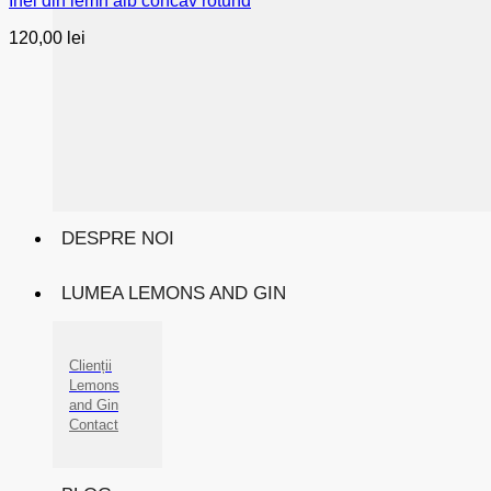
Inel din lemn alb concav rotund
120,00
lei
DESPRE NOI
LUMEA LEMONS AND GIN
Clienții
Lemons
and Gin
Contact