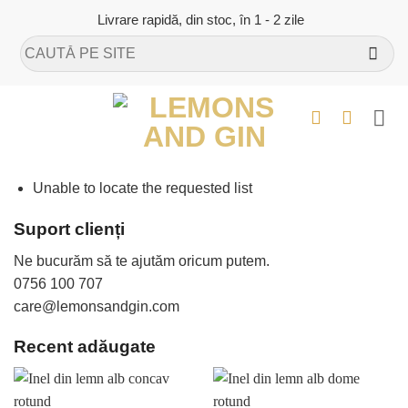
Skip
Livrare rapidă, din stoc, în 1 - 2 zile
to
Caută
content
după:
Unable to locate the requested list
Suport clienți
Ne bucurăm să te ajutăm oricum putem.
0756 100 707
care@lemonsandgin.com
Recent adăugate