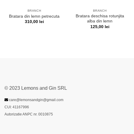
BRANCH
BRANCH
Bratara deschisa rotunjita
Bratara din lemn petrecuta
alba din lemn
310,00
lei
125,00
lei
© 2023 Lemons and Gin SRL
care@lemonsandgin@gmail.com
CUI: 41167996
Autorizatie ANPC nr. 0010875