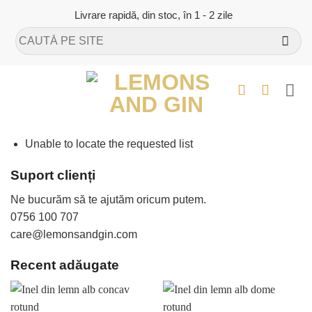
Skip
Livrare rapidă, din stoc, în 1 - 2 zile
to
Caută
content
după:
Unable to locate the requested list
Suport clienți
Ne bucurăm să te ajutăm oricum putem.
0756 100 707
care@lemonsandgin.com
Recent adăugate