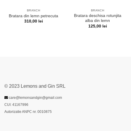
BRANCH
BRANCH
Bratara deschisa rotunjita
Bratara din lemn petrecuta
alba din lemn
310,00
lei
125,00
lei
© 2023 Lemons and Gin SRL
care@lemonsandgin@gmail.com
CUI: 41167996
Autorizatie ANPC nr. 0010875