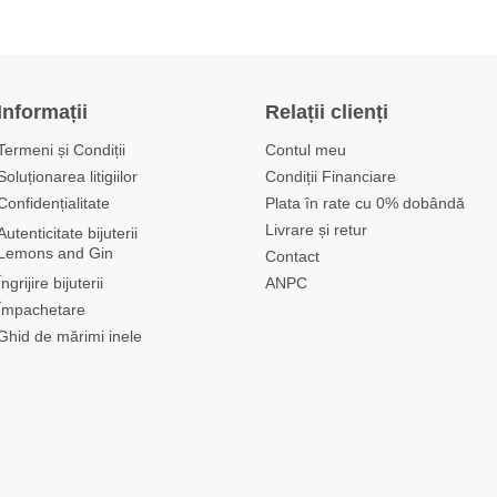
Informații
Relații clienți
Termeni și Condiții
Contul meu
Soluționarea litigiilor
Condiții Financiare
Confidențialitate
Plata în rate cu 0% dobândă
Livrare și retur
Autenticitate bijuterii
Lemons and Gin
Contact
Îngrijire bijuterii
ANPC
Împachetare
Ghid de mărimi inele