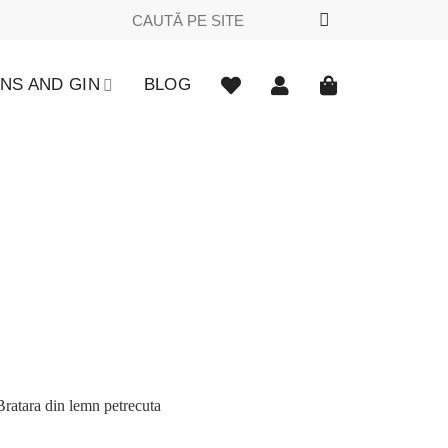
Caută
după:
NS AND GIN
BLOG