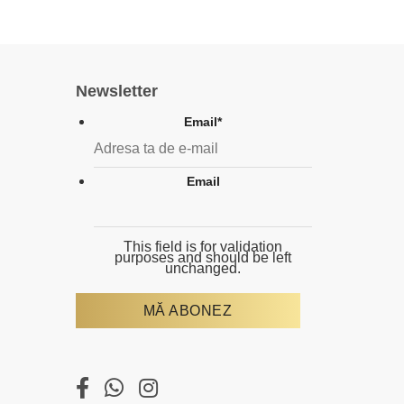
Newsletter
Email
*
Email
This field is for validation
purposes and should be left
unchanged.