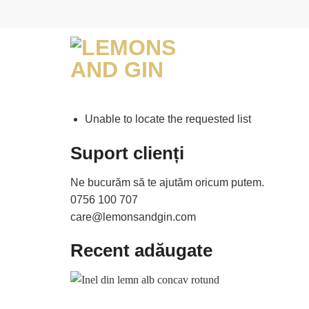
Skip
to
content
Unable to locate the requested list
Suport clienți
Ne bucurăm să te ajutăm oricum putem.
0756 100 707
care@lemonsandgin.com
Recent adăugate