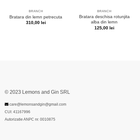
BRANCH
BRANCH
Bratara deschisa rotunjita
Bratara din lemn petrecuta
alba din lemn
310,00
lei
125,00
lei
© 2023 Lemons and Gin SRL
care@lemonsandgin@gmail.com
CUI: 41167996
Autorizatie ANPC nr. 0010875