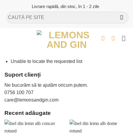
Skip
Livrare rapidă, din stoc, în 1 - 2 zile
to
Caută
content
după:
Unable to locate the requested list
Suport clienți
Ne bucurăm să te ajutăm oricum putem.
0756 100 707
care@lemonsandgin.com
Recent adăugate