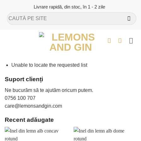
Skip
Livrare rapidă, din stoc, în 1 - 2 zile
to
Caută
content
după:
Unable to locate the requested list
Suport clienți
Ne bucurăm să te ajutăm oricum putem.
0756 100 707
care@lemonsandgin.com
Recent adăugate