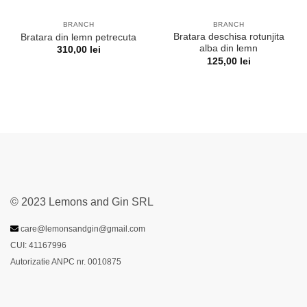
BRANCH
BRANCH
Bratara deschisa rotunjita
Bratara din lemn petrecuta
alba din lemn
310,00
lei
125,00
lei
© 2023 Lemons and Gin SRL
care@lemonsandgin@gmail.com
CUI: 41167996
Autorizatie ANPC nr. 0010875