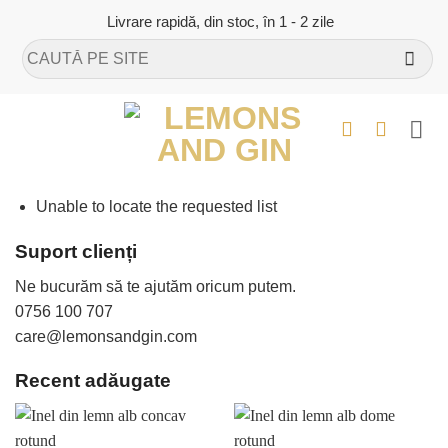
Skip
Livrare rapidă, din stoc, în 1 - 2 zile
to
Caută
content
după:
Unable to locate the requested list
Suport clienți
Ne bucurăm să te ajutăm oricum putem.
0756 100 707
care@lemonsandgin.com
Recent adăugate