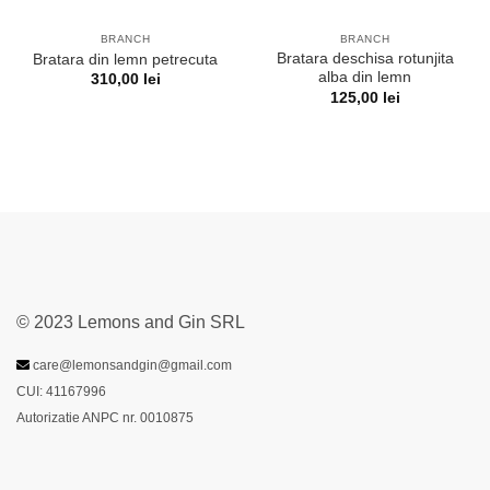
BRANCH
BRANCH
Bratara deschisa rotunjita
Bratara din lemn petrecuta
alba din lemn
310,00
lei
125,00
lei
© 2023 Lemons and Gin SRL
care@lemonsandgin@gmail.com
CUI: 41167996
Autorizatie ANPC nr. 0010875