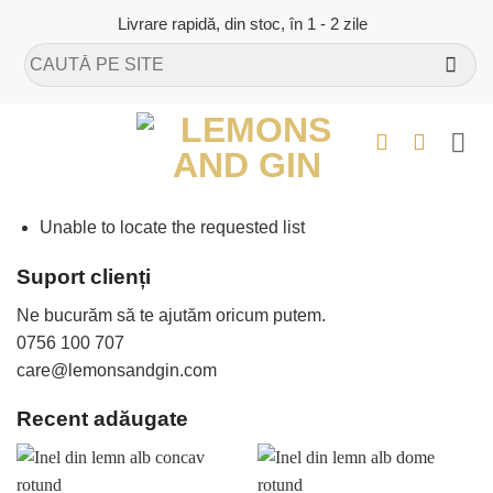
Skip
Livrare rapidă, din stoc, în 1 - 2 zile
to
Caută
content
după:
Unable to locate the requested list
Suport clienți
Ne bucurăm să te ajutăm oricum putem.
0756 100 707
care@lemonsandgin.com
Recent adăugate