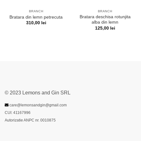
BRANCH
BRANCH
Bratara deschisa rotunjita
Bratara din lemn petrecuta
alba din lemn
310,00
lei
125,00
lei
© 2023 Lemons and Gin SRL
care@lemonsandgin@gmail.com
CUI: 41167996
Autorizatie ANPC nr. 0010875