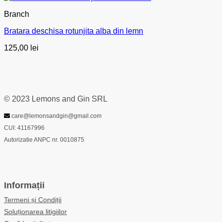
Branch
Bratara deschisa rotunjita alba din lemn
125,00
lei
© 2023 Lemons and Gin SRL
care@lemonsandgin@gmail.com
CUI: 41167996
Autorizatie ANPC nr. 0010875
Informații
Termeni și Condiții
Soluționarea litigiilor