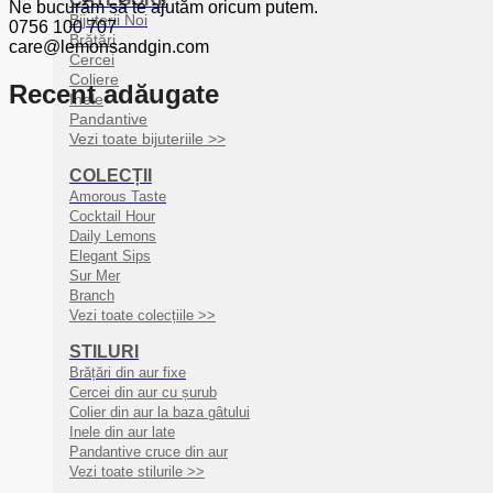
Ne bucurăm să te ajutăm oricum putem.
Bijuterii Noi
0756 100 707
Brățări
care@lemonsandgin.com
Cercei
Coliere
Recent adăugate
Inele
Pandantive
Vezi toate bijuteriile >>
COLECȚII
Amorous Taste
Cocktail Hour
Daily Lemons
Elegant Sips
Sur Mer
Branch
Vezi toate colecțiile >>
STILURI
Brățări din aur fixe
Cercei din aur cu șurub
Colier din aur la baza gâtului
Inele din aur late
Pandantive cruce din aur
Vezi toate stilurile >>