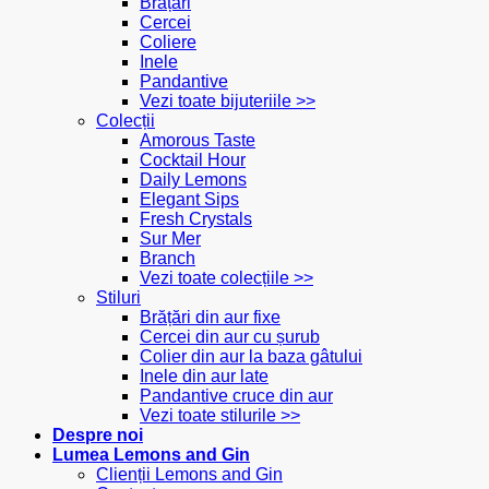
Brățări
Cercei
Coliere
Inele
Pandantive
Vezi toate bijuteriile >>
Colecții
Amorous Taste
Cocktail Hour
Daily Lemons
Elegant Sips
Fresh Crystals
Sur Mer
Branch
Vezi toate colecțiile >>
Stiluri
Brățări din aur fixe
Cercei din aur cu șurub
Colier din aur la baza gâtului
Inele din aur late
Pandantive cruce din aur
Vezi toate stilurile >>
Despre noi
Lumea Lemons and Gin
Clienții Lemons and Gin