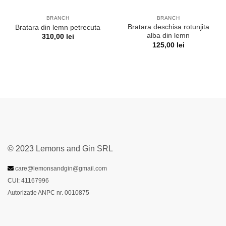
BRANCH
BRANCH
Bratara deschisa rotunjita
Bratara din lemn petrecuta
alba din lemn
310,00
lei
125,00
lei
© 2023 Lemons and Gin SRL
care@lemonsandgin@gmail.com
CUI: 41167996
Autorizatie ANPC nr. 0010875