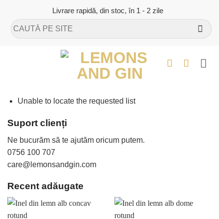
Skip
Livrare rapidă, din stoc, în 1 - 2 zile
to
Caută
content
după:
Unable to locate the requested list
Suport clienți
Ne bucurăm să te ajutăm oricum putem.
0756 100 707
care@lemonsandgin.com
Recent adăugate