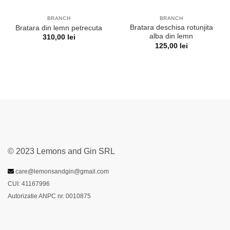
BRANCH
BRANCH
Bratara deschisa rotunjita
Bratara din lemn petrecuta
alba din lemn
310,00
lei
125,00
lei
© 2023 Lemons and Gin SRL
care@lemonsandgin@gmail.com
CUI: 41167996
Autorizatie ANPC nr. 0010875