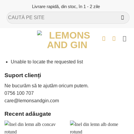
Skip
Livrare rapidă, din stoc, în 1 - 2 zile
to
Caută
content
după:
Unable to locate the requested list
Suport clienți
Ne bucurăm să te ajutăm oricum putem.
0756 100 707
care@lemonsandgin.com
Recent adăugate