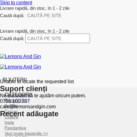
Skip to content
Livrare rapidă, din stoc, în 1 - 2 zile
Caută după:
Livrare rapidă, din stoc, în 1 - 2 zile
Caută după:
BIJUTERII
Unable to locate the requested list
Suport clienți
CATEGORII
Ne bucurăm să te ajutăm oricum putem.
Bijuterii Noi
0756 100 707
Brățări
care@lemonsandgin.com
Cercei
Recent adăugate
Coliere
Inele
Pandantive
Vezi toate bijuteriile >>