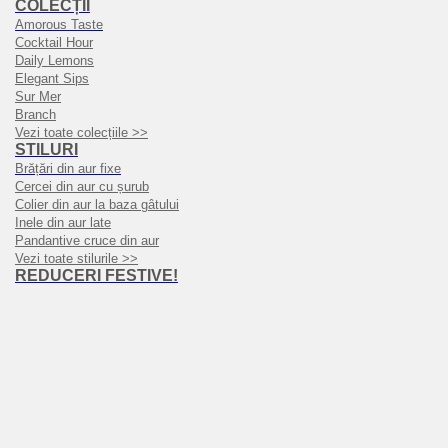
COLECȚII
Amorous Taste
Cocktail Hour
Daily Lemons
Elegant Sips
Sur Mer
Branch
Vezi toate colecțiile >>
STILURI
Brățări din aur fixe
Cercei din aur cu șurub
Colier din aur la baza gâtului
Inele din aur late
Pandantive cruce din aur
Vezi toate stilurile >>
REDUCERI FESTIVE!