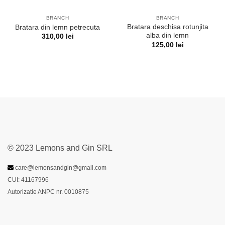
BRANCH
BRANCH
Bratara deschisa rotunjita
Bratara din lemn petrecuta
alba din lemn
310,00
lei
125,00
lei
© 2023 Lemons and Gin SRL
care@lemonsandgin@gmail.com
CUI: 41167996
Autorizatie ANPC nr. 0010875