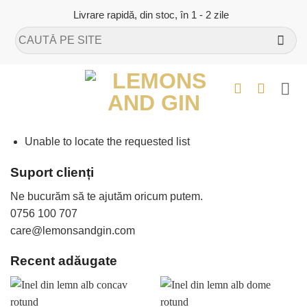
Skip
Livrare rapidă, din stoc, în 1 - 2 zile
to
Caută
content
după:
Unable to locate the requested list
Suport clienți
Ne bucurăm să te ajutăm oricum putem.
0756 100 707
care@lemonsandgin.com
Recent adăugate