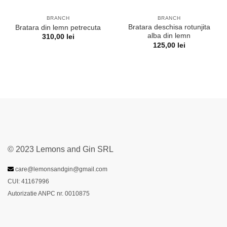
BRANCH
BRANCH
Bratara deschisa rotunjita
Bratara din lemn petrecuta
alba din lemn
310,00
lei
125,00
lei
© 2023 Lemons and Gin SRL
care@lemonsandgin@gmail.com
CUI: 41167996
Autorizatie ANPC nr. 0010875