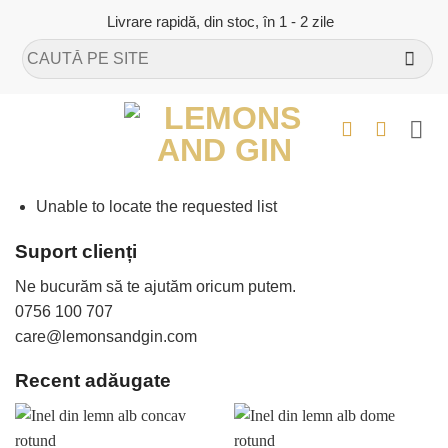
Skip
Livrare rapidă, din stoc, în 1 - 2 zile
to
Caută
content
după:
Unable to locate the requested list
Suport clienți
Ne bucurăm să te ajutăm oricum putem.
0756 100 707
care@lemonsandgin.com
Recent adăugate