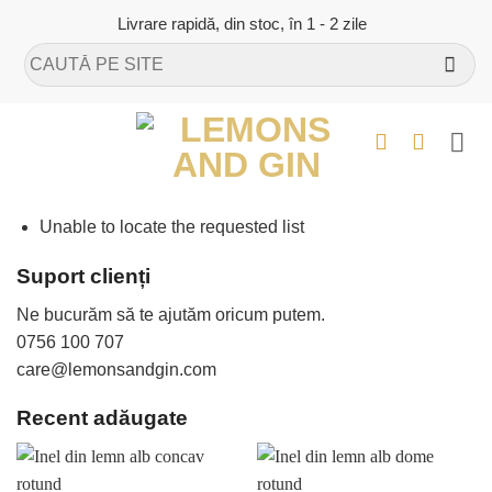
Skip
Livrare rapidă, din stoc, în 1 - 2 zile
to
Caută
content
după:
Unable to locate the requested list
Suport clienți
Ne bucurăm să te ajutăm oricum putem.
0756 100 707
care@lemonsandgin.com
Recent adăugate