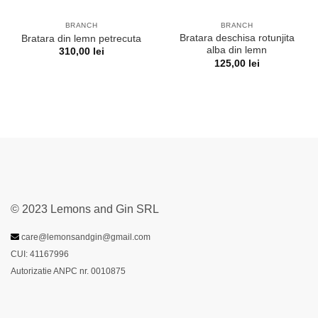
BRANCH
BRANCH
Bratara deschisa rotunjita
Bratara din lemn petrecuta
alba din lemn
310,00
lei
125,00
lei
© 2023 Lemons and Gin SRL
care@lemonsandgin@gmail.com
CUI: 41167996
Autorizatie ANPC nr. 0010875