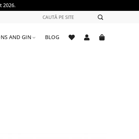
t 2026.
Caută
după:
NS AND GIN
BLOG