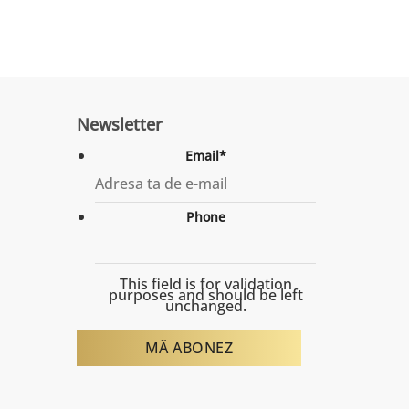
Newsletter
Email
*
Phone
This field is for validation
purposes and should be left
unchanged.