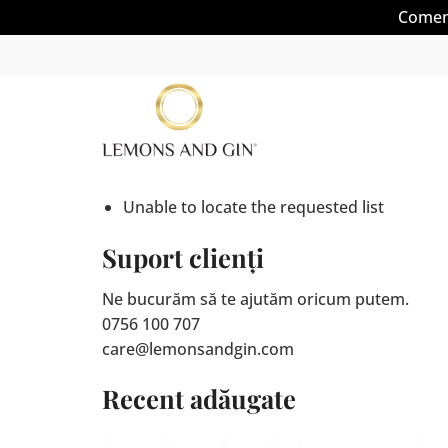
Comenz
Skip
to
content
Unable to locate the requested list
Suport clienți
Ne bucurăm să te ajutăm oricum putem.
0756 100 707
care@lemonsandgin.com
Recent adăugate