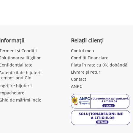
Informații
Relații clienți
Termeni și Condiții
Contul meu
Soluționarea litigiilor
Condiții Financiare
Confidențialitate
Plata în rate cu 0% dobândă
Livrare și retur
Autenticitate bijuterii
Lemons and Gin
Contact
Îngrijire bijuterii
ANPC
Împachetare
Ghid de mărimi inele