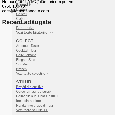
Ne bucurăm să te ajutăm oricum putem.
Bijuterii Noi
0756 100 707
Brățări
care@lemonsandgin.com
Cercei
Coliere
Recent adăugate
Inele
Pandantive
Vezi toate bijuteriile >>
COLECȚII
Amorous Taste
Cocktail Hour
Daily Lemons
Elegant Sips
Sur Mer
Branch
Vezi toate colecțiile >>
STILURI
Brățări din aur fixe
Cercei din aur cu șurub
Colier din aur la baza gâtului
Inele din aur late
Pandantive cruce din aur
Vezi toate stilurile >>