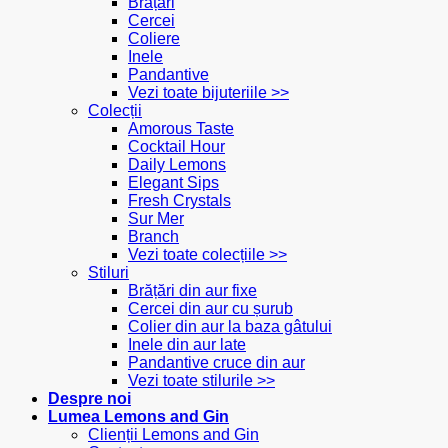
Brățări
Cercei
Coliere
Inele
Pandantive
Vezi toate bijuteriile >>
Colecții
Amorous Taste
Cocktail Hour
Daily Lemons
Elegant Sips
Fresh Crystals
Sur Mer
Branch
Vezi toate colecțiile >>
Stiluri
Brățări din aur fixe
Cercei din aur cu șurub
Colier din aur la baza gâtului
Inele din aur late
Pandantive cruce din aur
Vezi toate stilurile >>
Despre noi
Lumea Lemons and Gin
Clienții Lemons and Gin