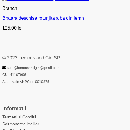
Branch
Bratara deschisa rotunjita alba din lemn
125,00
lei
© 2023 Lemons and Gin SRL
care@lemonsandgin@gmail.com
CUI: 41167996
Autorizatie ANPC nr. 0010875
Informații
Termeni și Condiții
Soluționarea litigiilor