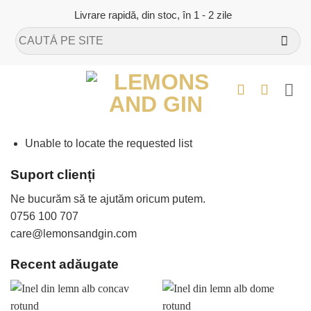
Skip
Livrare rapidă, din stoc, în 1 - 2 zile
to
Caută
content
după:
Unable to locate the requested list
Suport clienți
Ne bucurăm să te ajutăm oricum putem.
0756 100 707
care@lemonsandgin.com
Recent adăugate