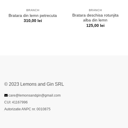
BRANCH
BRANCH
Bratara deschisa rotunjita
Bratara din lemn petrecuta
alba din lemn
310,00
lei
125,00
lei
© 2023 Lemons and Gin SRL
care@lemonsandgin@gmail.com
CUI: 41167996
Autorizatie ANPC nr. 0010875