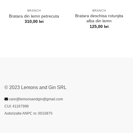
BRANCH
BRANCH
Bratara deschisa rotunjita
Bratara din lemn petrecuta
alba din lemn
310,00
lei
125,00
lei
© 2023 Lemons and Gin SRL
care@lemonsandgin@gmail.com
CUI: 41167996
Autorizatie ANPC nr. 0010875