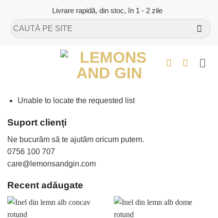
Skip
Livrare rapidă, din stoc, în 1 - 2 zile
to
Caută
content
după:
Unable to locate the requested list
Suport clienți
Ne bucurăm să te ajutăm oricum putem.
0756 100 707
care@lemonsandgin.com
Recent adăugate