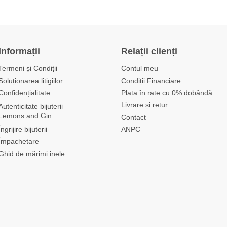
Informații
Relații clienți
Termeni și Condiții
Contul meu
Soluționarea litigiilor
Condiții Financiare
Confidențialitate
Plata în rate cu 0% dobândă
Livrare și retur
Autenticitate bijuterii
Lemons and Gin
Contact
Îngrijire bijuterii
ANPC
Împachetare
Ghid de mărimi inele