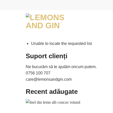
Skip
to
content
Unable to locate the requested list
Suport clienți
Ne bucurăm să te ajutăm oricum putem.
0756 100 707
care@lemonsandgin.com
Recent adăugate