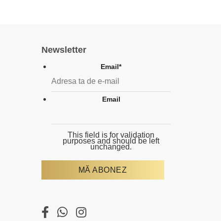
Newsletter
Email
*
Email
This field is for validation
purposes and should be left
unchanged.