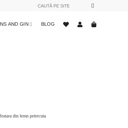
Caută
după:
NS AND GIN
BLOG