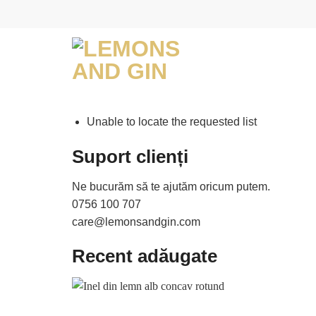
Skip
to
content
Unable to locate the requested list
Suport clienți
Ne bucurăm să te ajutăm oricum putem.
0756 100 707
care@lemonsandgin.com
Recent adăugate