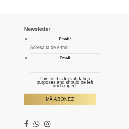
Newsletter
Email
*
Email
This field is for validation
purposes and should be left
unchanged.