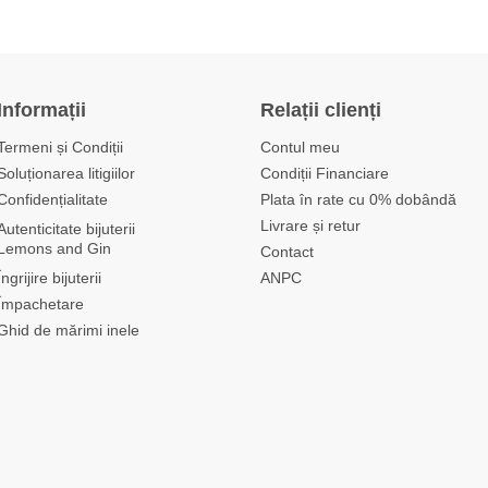
Informații
Relații clienți
Termeni și Condiții
Contul meu
Soluționarea litigiilor
Condiții Financiare
Confidențialitate
Plata în rate cu 0% dobândă
Livrare și retur
Autenticitate bijuterii
Lemons and Gin
Contact
Îngrijire bijuterii
ANPC
Împachetare
Ghid de mărimi inele