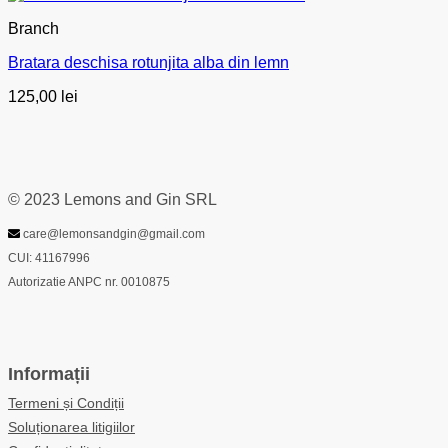
Branch
Bratara deschisa rotunjita alba din lemn
125,00
lei
© 2023 Lemons and Gin SRL
care@lemonsandgin@gmail.com
CUI: 41167996
Autorizatie ANPC nr. 0010875
Informații
Termeni și Condiții
Soluționarea litigiilor