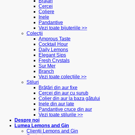
Brățări
Cercei
Coliere
Inele
Pandantive
Vezi toate bijuteriile >>
Colecții
Amorous Taste
Cocktail Hour
Daily Lemons
Elegant Sips
Fresh Crystals
Sur Mer
Branch
Vezi toate colecțiile >>
Stiluri
Brățări din aur fixe
Cercei din aur cu șurub
Colier din aur la baza gâtului
Inele din aur late
Pandantive cruce din aur
Vezi toate stilurile >>
Despre noi
Lumea Lemons and Gin
Clienții Lemons and Gin