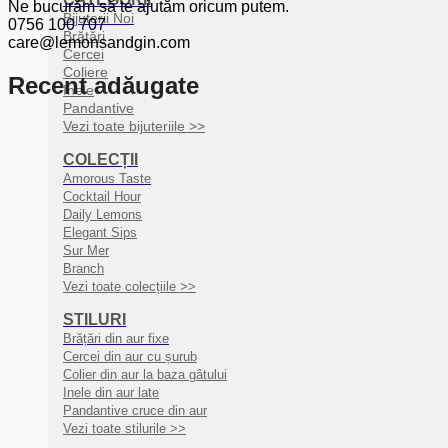
Ne bucurăm să te ajutăm oricum putem.
Bijuterii Noi
0756 100 707
Brățări
care@lemonsandgin.com
Cercei
Coliere
Recent adăugate
Inele
Pandantive
Vezi toate bijuteriile >>
COLECȚII
Amorous Taste
Cocktail Hour
Daily Lemons
Elegant Sips
Sur Mer
Branch
Vezi toate colecțiile >>
STILURI
Brățări din aur fixe
Cercei din aur cu șurub
Colier din aur la baza gâtului
Inele din aur late
Pandantive cruce din aur
Vezi toate stilurile >>