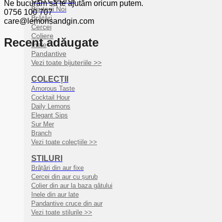
Ne bucurăm să te ajutăm oricum putem.
Bijuterii Noi
0756 100 707
Brățări
care@lemonsandgin.com
Cercei
Coliere
Recent adăugate
Inele
Pandantive
Vezi toate bijuteriile >>
COLECȚII
Amorous Taste
Cocktail Hour
Daily Lemons
Elegant Sips
Sur Mer
Branch
Vezi toate colecțiile >>
STILURI
Brățări din aur fixe
Cercei din aur cu șurub
Colier din aur la baza gâtului
Inele din aur late
Pandantive cruce din aur
Vezi toate stilurile >>