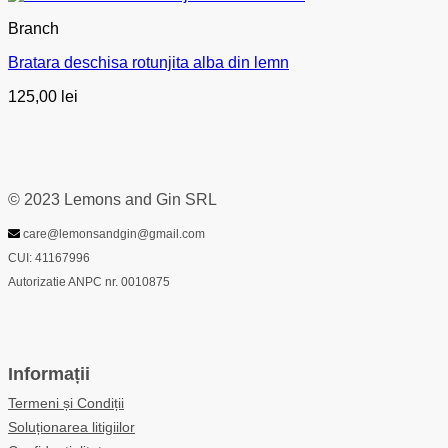
Branch
Bratara deschisa rotunjita alba din lemn
125,00
lei
© 2023 Lemons and Gin SRL
care@lemonsandgin@gmail.com
CUI: 41167996
Autorizatie ANPC nr. 0010875
Informații
Termeni și Condiții
Soluționarea litigiilor