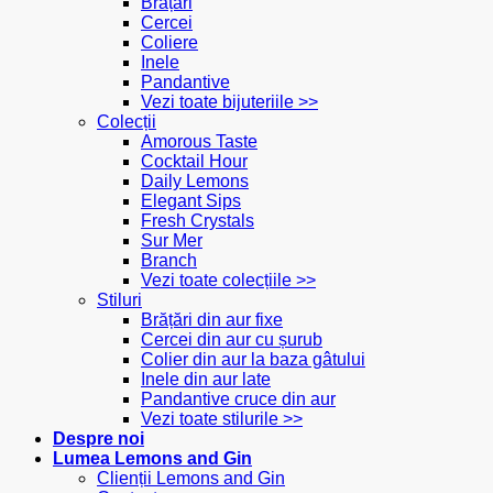
Brățări
Cercei
Coliere
Inele
Pandantive
Vezi toate bijuteriile >>
Colecții
Amorous Taste
Cocktail Hour
Daily Lemons
Elegant Sips
Fresh Crystals
Sur Mer
Branch
Vezi toate colecțiile >>
Stiluri
Brățări din aur fixe
Cercei din aur cu șurub
Colier din aur la baza gâtului
Inele din aur late
Pandantive cruce din aur
Vezi toate stilurile >>
Despre noi
Lumea Lemons and Gin
Clienții Lemons and Gin