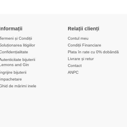
Informații
Relații clienți
Termeni și Condiții
Contul meu
Soluționarea litigiilor
Condiții Financiare
Confidențialitate
Plata în rate cu 0% dobândă
Livrare și retur
Autenticitate bijuterii
Lemons and Gin
Contact
Îngrijire bijuterii
ANPC
Împachetare
Ghid de mărimi inele