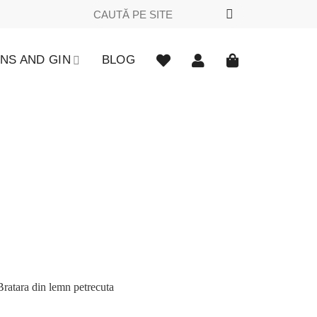
Caută
după:
NS AND GIN
BLOG