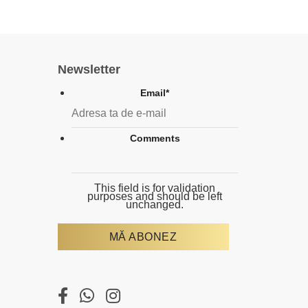
Newsletter
Email
*
Comments
This field is for validation
purposes and should be left
unchanged.