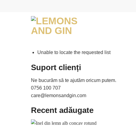
Skip
to
content
Unable to locate the requested list
Suport clienți
Ne bucurăm să te ajutăm oricum putem.
0756 100 707
care@lemonsandgin.com
Recent adăugate