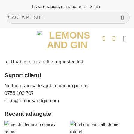
Skip
Livrare rapidă, din stoc, în 1 - 2 zile
to
Caută
content
după:
Unable to locate the requested list
Suport clienți
Ne bucurăm să te ajutăm oricum putem.
0756 100 707
care@lemonsandgin.com
Recent adăugate