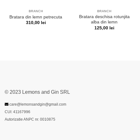
BRANCH
BRANCH
Bratara deschisa rotunjita
Bratara din lemn petrecuta
alba din lemn
310,00
lei
125,00
lei
© 2023 Lemons and Gin SRL
care@lemonsandgin@gmail.com
CUI: 41167996
Autorizatie ANPC nr. 0010875