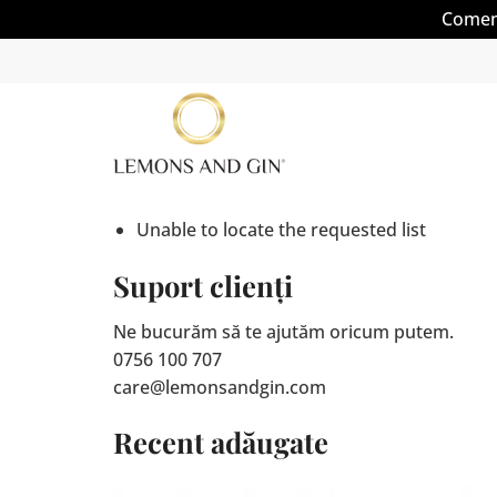
Comenz
Skip
to
content
Unable to locate the requested list
Suport clienți
Ne bucurăm să te ajutăm oricum putem.
0756 100 707
care@lemonsandgin.com
Recent adăugate