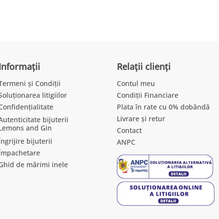
Informații
Relații clienți
Termeni și Condiții
Contul meu
Soluționarea litigiilor
Condiții Financiare
Confidențialitate
Plata în rate cu 0% dobândă
Livrare și retur
Autenticitate bijuterii
Lemons and Gin
Contact
Îngrijire bijuterii
ANPC
Împachetare
Ghid de mărimi inele