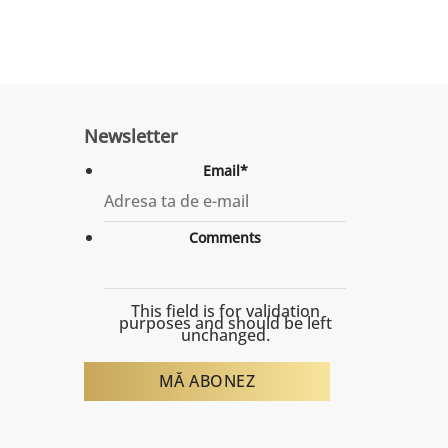
Newsletter
Email
*
Comments
This field is for validation
purposes and should be left
unchanged.