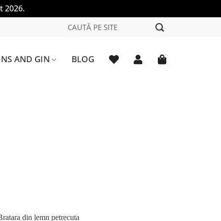
t 2026.
Caută
după:
NS AND GIN
BLOG