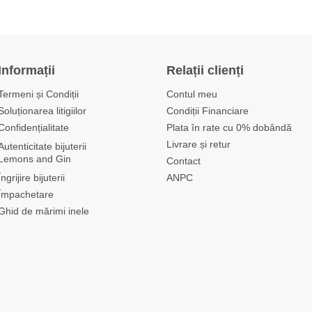
Informații
Relații clienți
Termeni și Condiții
Contul meu
Soluționarea litigiilor
Condiții Financiare
Confidențialitate
Plata în rate cu 0% dobândă
Livrare și retur
Autenticitate bijuterii
Lemons and Gin
Contact
Îngrijire bijuterii
ANPC
Împachetare
Ghid de mărimi inele