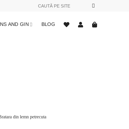
Caută
după:
NS AND GIN
BLOG