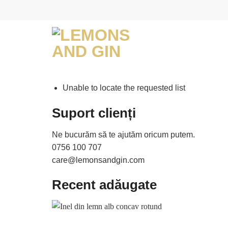
Skip
to
content
Unable to locate the requested list
Suport clienți
Ne bucurăm să te ajutăm oricum putem.
0756 100 707
care@lemonsandgin.com
Recent adăugate