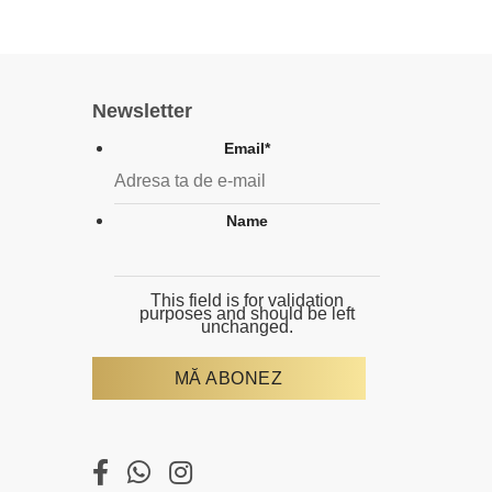
Newsletter
Email
*
Name
This field is for validation
purposes and should be left
unchanged.