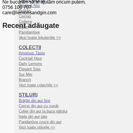
Ne bucurăm să te ajutăm oricum putem.
Bijuterii Noi
0756 100 707
Brățări
care@lemonsandgin.com
Cercei
Coliere
Recent adăugate
Inele
Pandantive
Vezi toate bijuteriile >>
COLECȚII
Amorous Taste
Cocktail Hour
Daily Lemons
Elegant Sips
Sur Mer
Branch
Vezi toate colecțiile >>
STILURI
Brățări din aur fixe
Cercei din aur cu șurub
Colier din aur la baza gâtului
Inele din aur late
Pandantive cruce din aur
Vezi toate stilurile >>