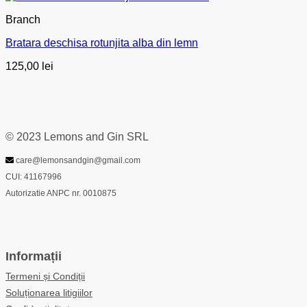
Branch
Bratara deschisa rotunjita alba din lemn
125,00
lei
© 2023 Lemons and Gin SRL
care@lemonsandgin@gmail.com
CUI: 41167996
Autorizatie ANPC nr. 0010875
Informații
Termeni și Condiții
Soluționarea litigiilor