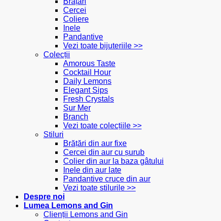
Brățări
Cercei
Coliere
Inele
Pandantive
Vezi toate bijuteriile >>
Colecții
Amorous Taste
Cocktail Hour
Daily Lemons
Elegant Sips
Fresh Crystals
Sur Mer
Branch
Vezi toate colecțiile >>
Stiluri
Brățări din aur fixe
Cercei din aur cu șurub
Colier din aur la baza gâtului
Inele din aur late
Pandantive cruce din aur
Vezi toate stilurile >>
Despre noi
Lumea Lemons and Gin
Clienții Lemons and Gin