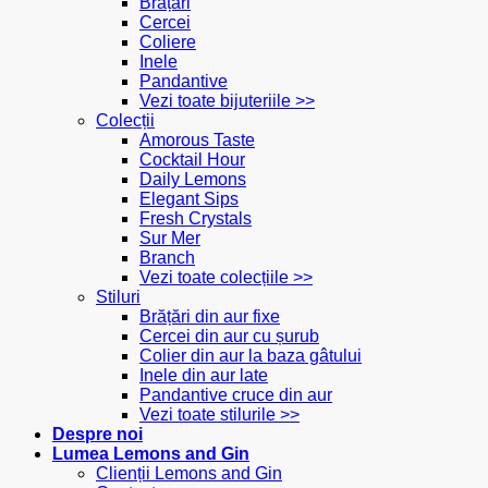
Brățări
Cercei
Coliere
Inele
Pandantive
Vezi toate bijuteriile >>
Colecții
Amorous Taste
Cocktail Hour
Daily Lemons
Elegant Sips
Fresh Crystals
Sur Mer
Branch
Vezi toate colecțiile >>
Stiluri
Brățări din aur fixe
Cercei din aur cu șurub
Colier din aur la baza gâtului
Inele din aur late
Pandantive cruce din aur
Vezi toate stilurile >>
Despre noi
Lumea Lemons and Gin
Clienții Lemons and Gin