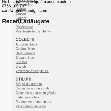
Ne bucurăm să te ajutăm oricum putem.
Bijuterii Noi
0756 100 707
Brățări
care@lemonsandgin.com
Cercei
Coliere
Recent adăugate
Inele
Pandantive
Vezi toate bijuteriile >>
COLECȚII
Amorous Taste
Cocktail Hour
Daily Lemons
Elegant Sips
Sur Mer
Branch
Vezi toate colecțiile >>
STILURI
Brățări din aur fixe
Cercei din aur cu șurub
Colier din aur la baza gâtului
Inele din aur late
Pandantive cruce din aur
Vezi toate stilurile >>