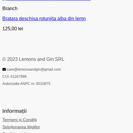
Branch
Bratara deschisa rotunjita alba din lemn
125,00
lei
© 2023 Lemons and Gin SRL
care@lemonsandgin@gmail.com
CUI: 41167996
Autorizatie ANPC nr. 0010875
Informații
Termeni și Condiții
Soluționarea litigiilor