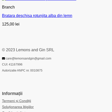
Branch
Bratara deschisa rotunjita alba din lemn
125,00
lei
© 2023 Lemons and Gin SRL
care@lemonsandgin@gmail.com
CUI: 41167996
Autorizatie ANPC nr. 0010875
Informații
Termeni și Condiții
Soluționarea litigiilor