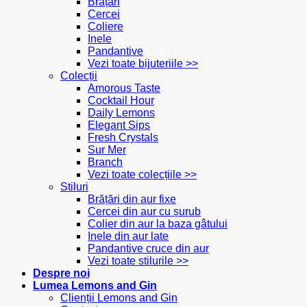
Brățări
Cercei
Coliere
Inele
Pandantive
Vezi toate bijuteriile >>
Colecții
Amorous Taste
Cocktail Hour
Daily Lemons
Elegant Sips
Fresh Crystals
Sur Mer
Branch
Vezi toate colecțiile >>
Stiluri
Brățări din aur fixe
Cercei din aur cu șurub
Colier din aur la baza gâtului
Inele din aur late
Pandantive cruce din aur
Vezi toate stilurile >>
Despre noi
Lumea Lemons and Gin
Clienții Lemons and Gin