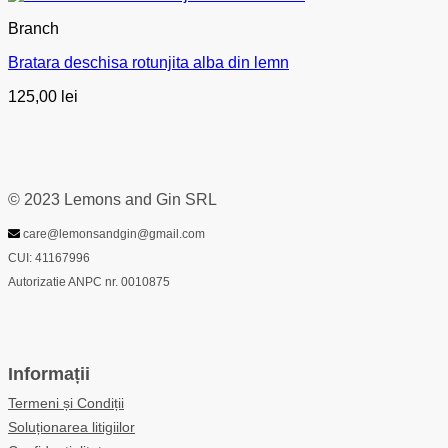
Branch
Bratara deschisa rotunjita alba din lemn
125,00
lei
© 2023 Lemons and Gin SRL
care@lemonsandgin@gmail.com
CUI: 41167996
Autorizatie ANPC nr. 0010875
Informații
Termeni și Condiții
Soluționarea litigiilor