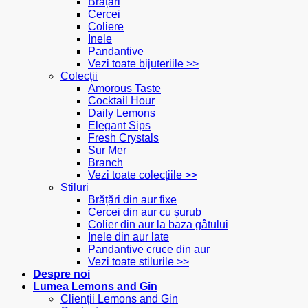
Brățări
Cercei
Coliere
Inele
Pandantive
Vezi toate bijuteriile >>
Colecții
Amorous Taste
Cocktail Hour
Daily Lemons
Elegant Sips
Fresh Crystals
Sur Mer
Branch
Vezi toate colecțiile >>
Stiluri
Brățări din aur fixe
Cercei din aur cu șurub
Colier din aur la baza gâtului
Inele din aur late
Pandantive cruce din aur
Vezi toate stilurile >>
Despre noi
Lumea Lemons and Gin
Clienții Lemons and Gin