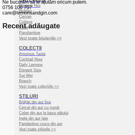
Ne bucurăm să te ajutăm oricum putem.
Bijuterii Noi
0756 100 707
Brățări
care@lemonsandgin.com
Cercei
Coliere
Recent adăugate
Inele
Pandantive
Vezi toate bijuteriile >>
COLECȚII
Amorous Taste
Cocktail Hour
Daily Lemons
Elegant Sips
Sur Mer
Branch
Vezi toate colecțiile >>
STILURI
Brățări din aur fixe
Cercei din aur cu șurub
Colier din aur la baza gâtului
Inele din aur late
Pandantive cruce din aur
Vezi toate stilurile >>