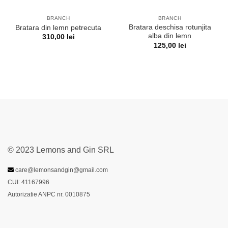
BRANCH
BRANCH
Bratara deschisa rotunjita
Bratara din lemn petrecuta
alba din lemn
310,00
lei
125,00
lei
© 2023 Lemons and Gin SRL
care@lemonsandgin@gmail.com
CUI: 41167996
Autorizatie ANPC nr. 0010875