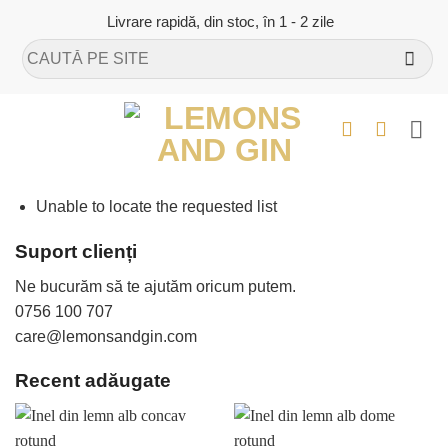
Skip
Livrare rapidă, din stoc, în 1 - 2 zile
to
Caută
content
după:
Unable to locate the requested list
Suport clienți
Ne bucurăm să te ajutăm oricum putem.
0756 100 707
care@lemonsandgin.com
Recent adăugate